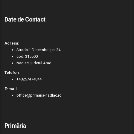
Date de Contact
Adresa
:
Strada 1 Decembrie, nr.24
cod: 315500
Nadlac, judetul Arad
Telefon
:
+40257474844
E-mail
:
office@primaria-nadlac.ro
Primăria