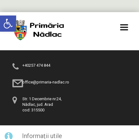
Deschide bara de unelte
+40257 474 844
office@primaria-nadlac.ro
Str. 1 Decembrie nr.24,
Nădlac, jud. Arad
cod: 315500
Informații utile