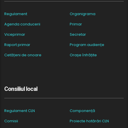
Regulament
Organigrama
Agenda conducerii
Primar
Viceprimar
Secretar
Raport primar
Program audiențe
Cetățeni de onoare
Orașe înfrățite
Consiliul local
Regulament CLN
Componență
Comisii
Proiecte hotărâri CLN