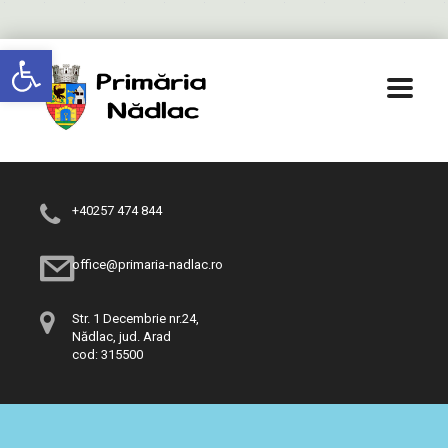
Deschide bara de unelte
+40257 474 844
office@primaria-nadlac.ro
Str. 1 Decembrie nr.24,
Nădlac, jud. Arad
cod: 315500