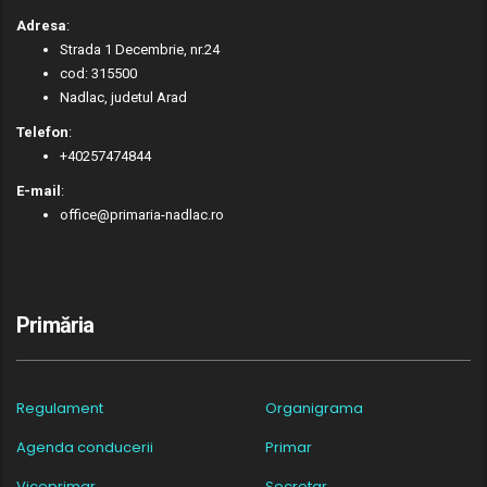
Adresa
:
Strada 1 Decembrie, nr.24
cod: 315500
Nadlac, judetul Arad
Telefon
:
+40257474844
E-mail
:
office@primaria-nadlac.ro
Primăria
Regulament
Organigrama
Agenda conducerii
Primar
Viceprimar
Secretar