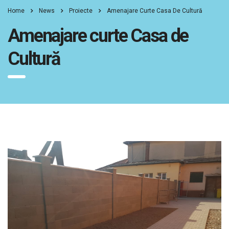
Home
News
Proiecte
Amenajare Curte Casa De Cultură
Amenajare curte Casa de
Cultură