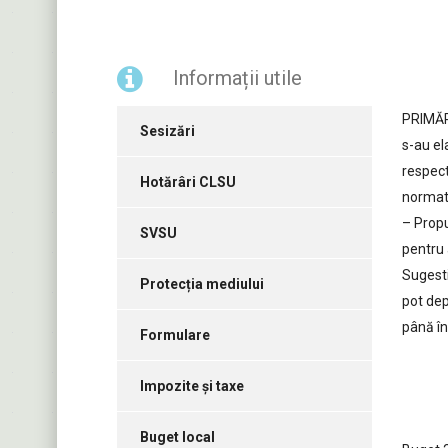
Informații utile
PRIMĂR
Sesizări
s-au ela
respect
Hotărâri CLSU
normat
– Propu
SVSU
pentru
Sugesti
Protecția mediului
pot dep
până în
Formulare
Impozite și taxe
Buget local