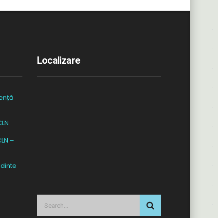
Localizare
ență
CLN
CLN –
dinte