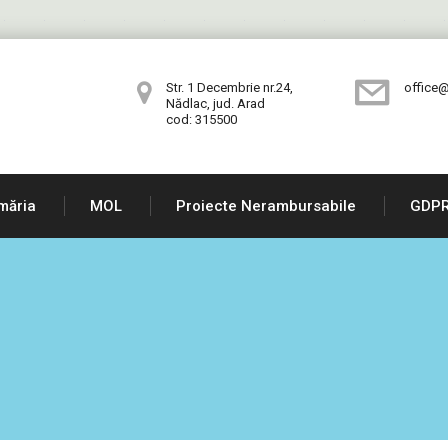
Str. 1 Decembrie nr.24,
office@
Nădlac, jud. Arad
cod: 315500
măria
MOL
Proiecte Nerambursabile
GDP