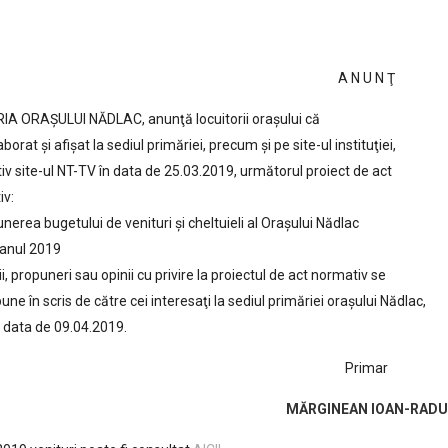
A N U N Ţ
IA ORAŞULUI NĂDLAC, anunţă locuitorii oraşului că
borat şi afişat la sediul primăriei, precum şi pe site-ul instituţiei,
iv site-ul NT-TV în data de 25.03.2019, următorul proiect de act
iv:
nerea bugetului de venituri și cheltuieli al Orașului Nădlac
 anul 2019
i, propuneri sau opinii cu privire la proiectul de act normativ se
une în scris de către cei interesaţi la sediul primăriei oraşului Nădlac,
 data de 09.04.2019.
Primar
MĂRGINEAN IOAN-RADU