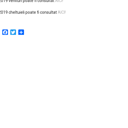
019 venituri poate fi consultat
AICI!
019 cheltuieli poate fi consultat
AICI!
Facebook
Twitter
Partajează