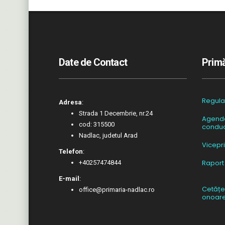
Date de Contact
Primă
Regul
Adresa
:
Strada 1 Decembrie, nr.24
Agend
cod: 315500
conduc
Nadlac, judetul Arad
Vicepr
Telefon
:
Raport
+40257474844
E-mail
:
Cetățe
office@primaria-nadlac.ro
onoar