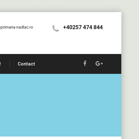
+40257 474 844
primaria-nadlac.ro
R
Contact