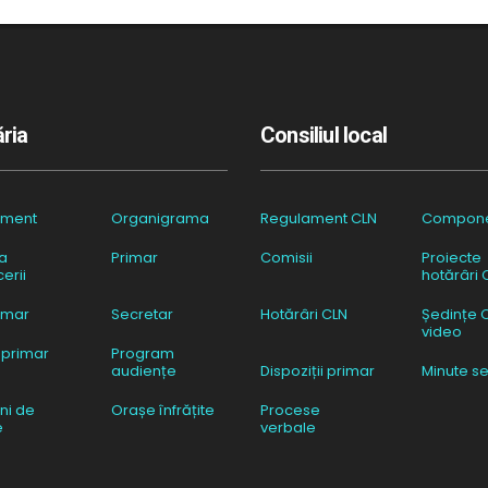
ria
Consiliul local
ament
Organigrama
Regulament CLN
Compon
a
Primar
Comisii
Proiecte
erii
hotărâri 
imar
Secretar
Hotărâri CLN
Ședințe 
video
 primar
Program
audiențe
Dispoziții primar
Minute se
ni de
Orașe înfrățite
Procese
e
verbale