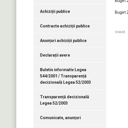
Buget 2
Achiziții publice
Buget 2
Contracte achiziții publice
SHARE
Anunțuri achiziții publice
Declarații avere
Buletin informativ Legea
544/2001 / Transparență
decizională Legea 52/2003
Transparență decizională
Legea 52/2003
Comunicate, anunțuri