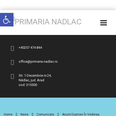
Deschide bara de unelte
+40257 474 844
office@primaria-nadlac.ro
Str. 1 Decembrie nr.24,
Nădlac, jud. Arad
cod: 315500
Home
News
Comunicate
Anunț Examen În Vederea