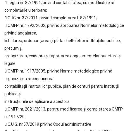
 Legea nr. 82/1991, privind contabilitatea, cu modificările și
completările ulterioare;
 OUG nr. 37/2011, privind completarea L.82/1991;
 OMFP nr. 1792/2002, privind aprobarea Normelor metodologice
privind angajarea,
lichidarea, ordonanțarea și plata cheltuielilor indtituțiilor publice,
precum și
organizarea, evidența și raportarea angajamentelor bugetare și
legale;
 OMFP nr. 1917/2005, privind Norme metodologice privind
organizarea și conducerea
contabilității instituțiilor publice, plan de conturi pentru instituții
publice și
instrucțiunile de aplicare a acestora;
 OMFP nr. 2021/2013, pentru modificarea și completarea OMFP
nr.1917/20
 O.U.G. nr.57/2019 privind Codul administrative