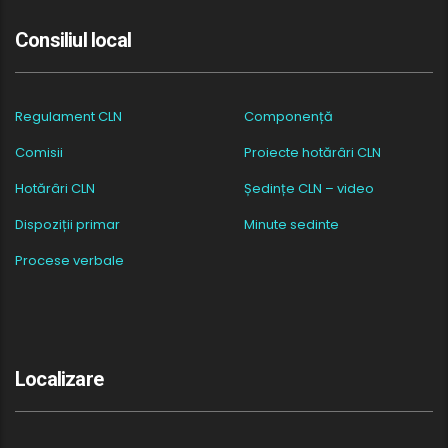
Consiliul local
Regulament CLN
Componență
Comisii
Proiecte hotărâri CLN
Hotărâri CLN
Ședințe CLN – video
Dispoziții primar
Minute sedinte
Procese verbale
Localizare