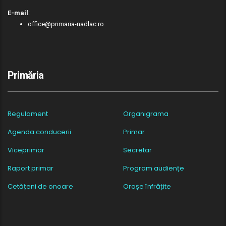
E-mail
:
office@primaria-nadlac.ro
Primăria
Regulament
Organigrama
Agenda conducerii
Primar
Viceprimar
Secretar
Raport primar
Program audiențe
Cetățeni de onoare
Orașe înfrățite