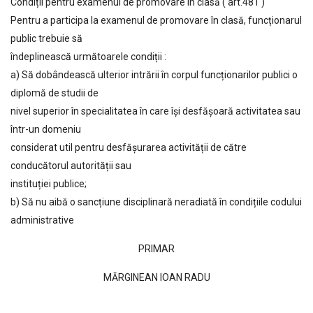
Condiții pentru examenul de promovare în clasă ( art.481 )
Pentru a participa la examenul de promovare în clasă, funcționarul
public trebuie să
îndeplinească următoarele condiții :
a) Să dobândească ulterior intrării în corpul funcționarilor publici o
diplomă de studii de
nivel superior în specialitatea în care își desfășoară activitatea sau
într-un domeniu
considerat util pentru desfășurarea activității de către
conducătorul autorității sau
instituției publice;
b) Să nu aibă o sancțiune disciplinară neradiată în condițiile codului
administrative
PRIMAR
MĂRGINEAN IOAN RADU