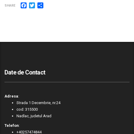
Facebook
Twitter
Partajează
SHARE
Date de Contact
Adresa
:
Strada 1 Decembrie, nr.24
cod: 315500
Nadlac, judetul Arad
Telefon
:
+40257474844