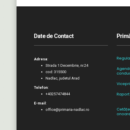
Date de Contact
Primă
Regul
Adresa
:
Strada 1 Decembrie, nr.24
Agend
cod: 315500
conduc
Nadlac, judetul Arad
Vicepr
Telefon
:
Raport
+40257474844
E-mail
:
Cetățe
office@primaria-nadlac.ro
onoar