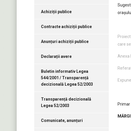
Sugesti
Achiziții publice
oraşulu
Contracte achiziții publice
Proiect
Anunțuri achiziții publice
care se
Anexa 
Declarații avere
Referat
Buletin informativ Legea
544/2001 / Transparență
Expune
decizională Legea 52/2003
Transparență decizională
Primar
Legea 52/2003
MĂRGI
Comunicate, anunțuri