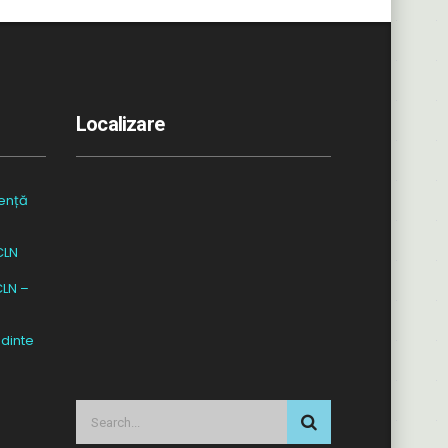
Localizare
ență
CLN
CLN –
dinte