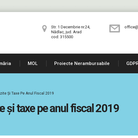
Str. 1 Decembrie nr.24,
office@
Nădlac, jud. Arad
cod: 315500
măria
MOL
Proiecte Nerambursabile
GDP
ite Și Taxe Pe Anul Fiscal 2019
 și taxe pe anul fiscal 2019