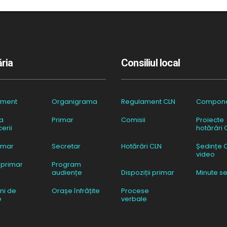
ria
Consiliul local
ament
Organigrama
Regulament CLN
Compon
a
Primar
Comisii
Proiecte
erii
hotărâri 
imar
Secretar
Hotărâri CLN
Ședințe 
video
 primar
Program
audiențe
Dispoziții primar
Minute se
ni de
Orașe înfrățite
Procese
e
verbale