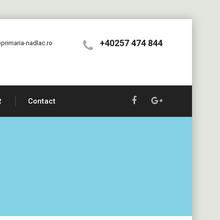
+40257 474 844
primaria-nadlac.ro
R
Contact