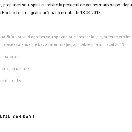
i, propuneri sau opinii cu privire la proiectul de act normativ se pot depun
i Nădlac, birou registratură, până în data de 13.04.2018.
 hotărâre privind aprobarea impozitelor şi taxelor locale, precum şi a lim
 indexează anual pe baza ratei inflației, aplicabile în anul fiscal 2019
la hotărâre
 de specialitate
re de motive
NEAN IOAN-RADU