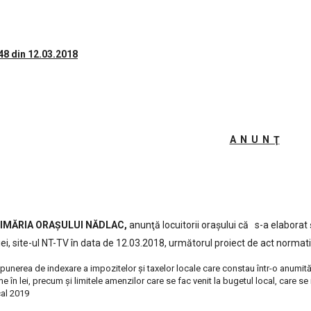
48 din 12.03.2018
A N U N Ţ
RIA ORAŞULUI NĂDLAC,
anunţă locuitorii oraşului că s-a elaborat ş
ţiei, site-ul NT-TV în data de 12.03.2018, următorul proiect de act normati
punerea de indexare a impozitelor și taxelor locale care constau într-o anumită
e în lei, precum și limitele amenzilor care se fac venit la bugetul local, care se 
cal 2019