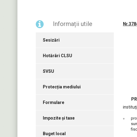
Informații utile
Nr.378
Sesizări
Hotărâri CLSU
SVSU
Protecția mediului
PRIMĂ
Formulare
institu
Impozite și taxe
pro
sum
fis
Buget local