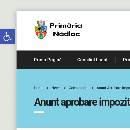
Deschide bara de unelte
Prima Pagină
Consiliul Local
Pri
Home
News
Comunicate
Anunt Aprobare Impoz
Anunt aprobare impozite