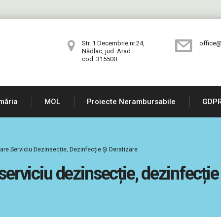
Str. 1 Decembrie nr.24,
office@
Nădlac, jud. Arad
cod: 315500
măria
MOL
Proiecte Nerambursabile
GDP
are Serviciu Dezinsecție, Dezinfecție Și Deratizare
serviciu dezinsecție, dezinfecție