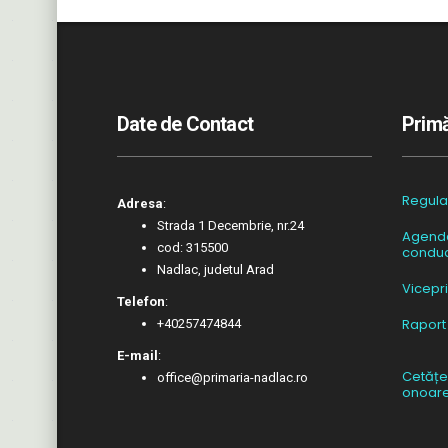
Date de Contact
Primă
Regul
Adresa
:
Strada 1 Decembrie, nr.24
Agend
cod: 315500
conduc
Nadlac, judetul Arad
Vicepr
Telefon
:
Raport
+40257474844
E-mail
:
Cetățe
office@primaria-nadlac.ro
onoar