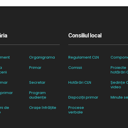
ria
Consiliul local
ament
Organigrama
Regulament CLN
Compon
a
Primar
Comisii
Proiecte
erii
hotărâri 
imar
Secretar
Hotărâri CLN
Ședințe 
video
 primar
Program
audiențe
Dispoziții primar
Minute se
ni de
Orașe înfrățite
Procese
e
verbale