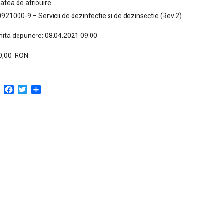
atea de atribuire:
921000-9 – Servicii de dezinfectie si de dezinsectie (Rev.2)
mita depunere: 08.04.2021 09:00
0,00 RON
Facebook
Twitter
Partajează