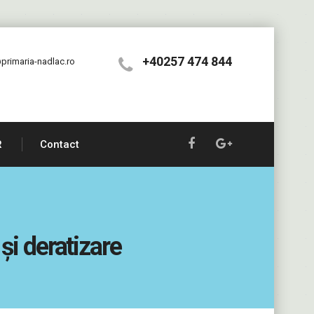
+40257 474 844
primaria-nadlac.ro
R
Contact
 și deratizare