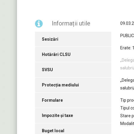
Informații utile
09.03.
PUBLI
Sesizări
Erate: 
Hotărâri CLSU
„Delega
salubri
SVSU
„Delega
Protecția mediului
salubri
Formulare
Tip pro
Tipul co
Impozite și taxe
Stare p
Modali
Buget local