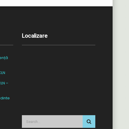
Localizare
ență
CLN
CLN –
dinte