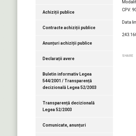
Modalit
CPV: 90
Achiziții publice
Data li
Contracte achiziții publice
243.16
Anunțuri achiziții publice
SHARE
Declarații avere
Buletin informativ Legea
544/2001 / Transparență
decizională Legea 52/2003
Transparență decizională
Legea 52/2003
Comunicate, anunțuri