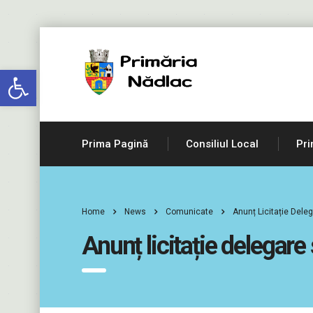
Deschide bara de unelte
Prima Pagină
Consiliul Local
Pri
Home
News
Comunicate
Anunț Licitație Deleg
Anunț licitație delegare 