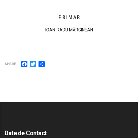
P R I M A R
IOAN-RADU MĂRGINEAN
Facebook
Twitter
Partajează
SHARE
Date de Contact