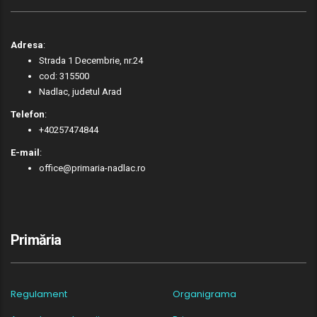
Adresa
:
Strada 1 Decembrie, nr.24
cod: 315500
Nadlac, judetul Arad
Telefon
:
+40257474844
E-mail
:
office@primaria-nadlac.ro
Primăria
Regulament
Organigrama