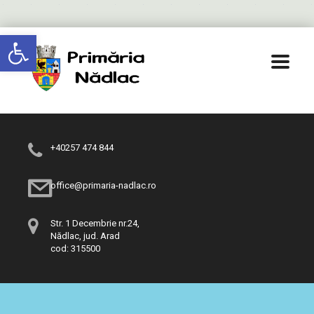
Deschide bara de unelte
+40257 474 844
office@primaria-nadlac.ro
Str. 1 Decembrie nr.24,
Nădlac, jud. Arad
cod: 315500