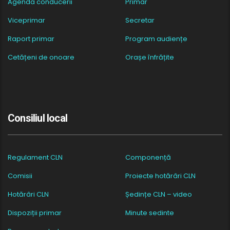
Agenda conducerii
Primar
Viceprimar
Secretar
Raport primar
Program audiențe
Cetățeni de onoare
Orașe înfrățite
Consiliul local
Regulament CLN
Componență
Comisii
Proiecte hotărâri CLN
Hotărâri CLN
Ședințe CLN – video
Dispoziții primar
Minute sedinte