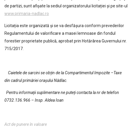
de partizi, sunt afișate la sediul organizatorului licitației și pe site-ul
www.primaria-nadlac.ro
Licitația este organizată și se va desfășura conform prevederilor
Regulamentului de valorificare a masei lemnoase din fondul
forestier proprietate publică, aprobat prin Hotărârea Guvernului nr.
715/2017.
Caietele de sarcini se obțin de la Compartimentul Impozite –Taxe
din cadrul primăriei orașului Nădlac.
Pentru informații suplimentare ne puteți contacta la nr de telefon
0732.136.966 – Insp. Aldea Ioan
Act de punere în valoare