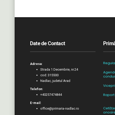
Date de Contact
Primă
Regul
Adresa
:
Strada 1 Decembrie, nr.24
Agend
cod: 315500
conduc
Nadlac, judetul Arad
Vicepr
Telefon
:
Raport
+40257474844
E-mail
:
Cetățe
office@primaria-nadlac.ro
onoar