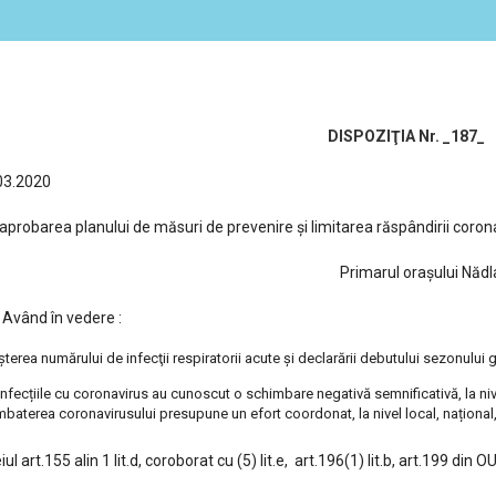
DISPOZIŢIA Nr.
_187_
03.2020
 aprobarea planului de măsuri de prevenire și limitarea răspândirii coro
Primarul oraşului Nădla
 în vedere :
şterea numărului de infecţii respiratorii acute şi declarării debutului sezonului gri
infecțiile cu coronavirus au cunoscut o schimbare negativă semnificativă, la niv
baterea coronavirusului presupune un efort coordonat, la nivel local, național
iul art.155 alin 1 lit.d, coroborat cu (5) lit.e, art.196(1) lit.b, art.199 d