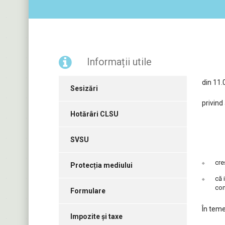
Informații utile
din 11.
Sesizări
privind
Hotărâri CLSU
SVSU
Având
cre
Protecția mediului
că 
com
Formulare
În teme
Impozite și taxe