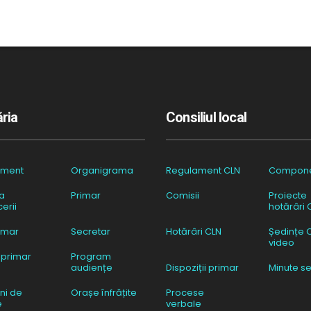
ria
Consiliul local
ament
Organigrama
Regulament CLN
Compon
a
Primar
Comisii
Proiecte
erii
hotărâri 
imar
Secretar
Hotărâri CLN
Ședințe 
video
 primar
Program
audiențe
Dispoziții primar
Minute se
ni de
Orașe înfrățite
Procese
e
verbale