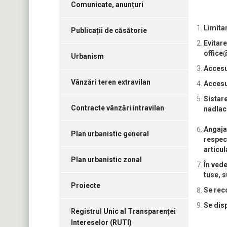
Comunicate, anunțuri
Limita
Publicații de căsătorie
Evitare
office
Urbanism
Accesul
Vânzări teren extravilan
Accesu
Sistare
Contracte vânzări intravilan
nadlac
Angajaț
Plan urbanistic general
respect
articul
Plan urbanistic zonal
În vede
tuse, s
Proiecte
Se reco
Se dis
Registrul Unic al Transparenței
Intereselor (RUTI)