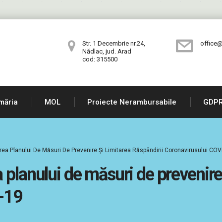
Str. 1 Decembrie nr.24,
office@
Nădlac, jud. Arad
cod: 315500
măria
MOL
Proiecte Nerambursabile
GDP
rea Planului De Măsuri De Prevenire Și Limitarea Răspândirii Coronavirusului COV
planului de măsuri de prevenire 
-19