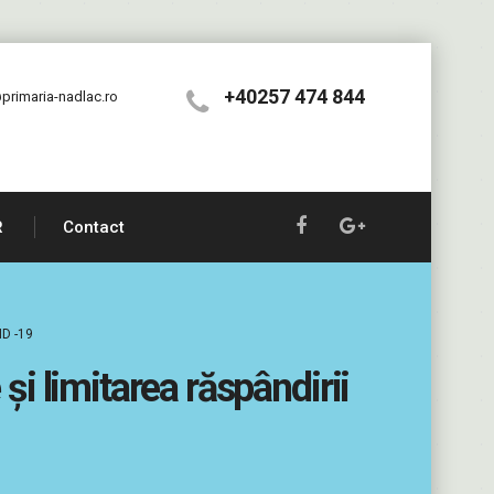
+40257 474 844
primaria-nadlac.ro
R
Contact
ID -19
și limitarea răspândirii