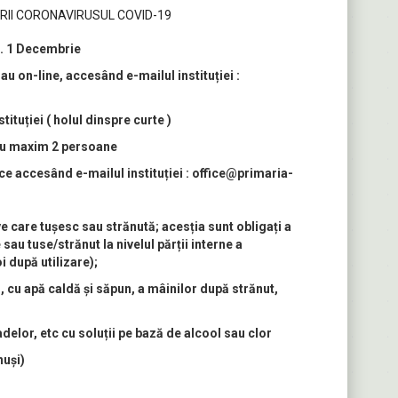
II CORONAVIRUSUL COVID-19
r. 1 Decembrie
au on-line, accesând e-mailul instituției :
tituției ( holul dinspre curte )
tru maxim 2 persoane
ce accesând e-mailul instituției : office@primaria-
e care tuşesc sau strănută; acesția sunt obligați a
 sau tuse/strănut la nivelul părții interne a
i după utilizare);
 cu apă caldă şi săpun, a mâinilor după strănut,
delor, etc cu soluții pe bază de alcool sau clor
nuși)