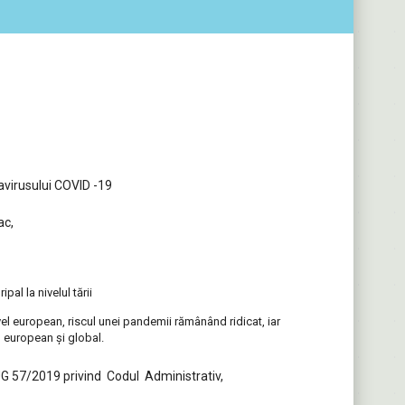
navirusului COVID -19
c,
pal la nivelul tării
el european, riscul unei pandemii rămânând ridicat, iar
, european și global.
in OUG 57/2019 privind Codul Administrativ,