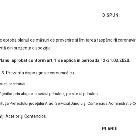
DISPUN :
e aprobă planul de măsuri de prevenire și limitarea răspândirii coronavi
ntă din prezenta dispoziție.
 Planul aprobat conform art.1 se aplică în perioada 12-31.03.2020.
3.
Prezenta dispoziţie se comunică cu :
riații instituției
ățenilor prin afișare la sediul primăriei, pe site-ul primăriei
tituţia Prefectului judeţului Arad, Serviciul Juridic şi Contencios Administrativ
ăţii Actelor şi Contencios.
PLANUL