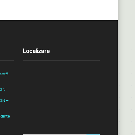
Localizare
ență
CLN
CLN –
dinte