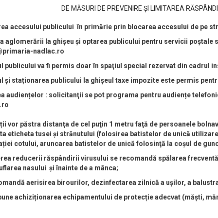
DE MĂSURI DE PREVENIRE ȘI LIMITAREA RĂSPÂNDIR
rea accesului publicului în primărie prin blocarea accesului de pe st
a aglomerării la ghişeu şi optarea publicului pentru servicii poștale s
@primaria-nadlac.ro
 publicului va fi permis doar în spaţiul special rezervat din cadrul ins
l și staționarea publicului la ghișeul taxe impozite este permis pen
a audiențelor : solicitanţii se pot programa pentru audiențe telefoni
.ro
ii vor păstra distanţa de cel puţin 1 metru faţă de persoanele bolnav
a eticheta tusei şi strănutului (folosirea batistelor de unică utilizare
ației cotului, aruncarea batistelor de unică folosinţă la coşul de guno
rea reducerii răspândirii virusului se recomandă spălarea frecventă,
uflarea nasului şi înainte de a mânca;
mandă aerisirea birourilor, dezinfectarea zilnică a ușilor, a balustra
pune achiziționarea echipamentului de protecție adecvat (măști, mă