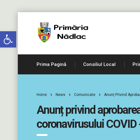
Deschide bara de unelte
Prima Pagină
Consiliul Local
Pri
Home
News
Comunicate
Anunț Privind Aproba
Anunț privind aprobarea 
coronavirusului COVID 