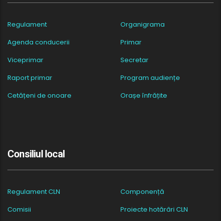
Regulament
Organigrama
Agenda conducerii
Primar
Viceprimar
Secretar
Raport primar
Program audiențe
Cetățeni de onoare
Orașe înfrățite
Consiliul local
Regulament CLN
Componență
Comisii
Proiecte hotărâri CLN