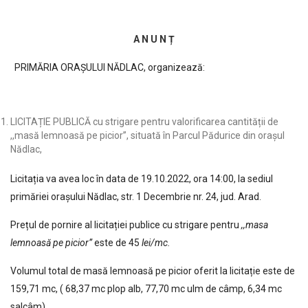
A N U N Ț
PRIMĂRIA ORAȘULUI NĂDLAC, organizează:
LICITAȚIE PUBLICĂ cu strigare pentru valorificarea cantității de
,,masă lemnoasă pe picior”, situată în Parcul Pădurice din orașul
Nădlac,
Licitația va avea loc în data de 19.10.2022, ora 14:00, la sediul
primăriei orașului Nădlac, str. 1 Decembrie nr. 24, jud. Arad.
Prețul de pornire al licitației publice cu strigare pentru
,,masa
lemnoasă pe picior”
este de 45
lei/mc.
Volumul total de masă lemnoasă pe picior oferit la licitație este de
159,71 mc, ( 68,37 mc plop alb, 77,70 mc ulm de câmp, 6,34 mc
salcâm)