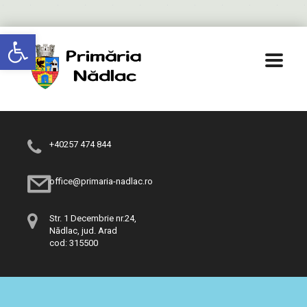
Deschide bara de unelte
+40257 474 844
office@primaria-nadlac.ro
Str. 1 Decembrie nr.24,
Nădlac, jud. Arad
cod: 315500