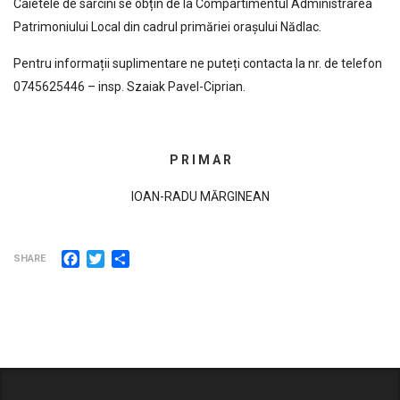
Caietele de sarcini se obțin de la Compartimentul Administrarea
Patrimoniului Local din cadrul primăriei orașului Nădlac.
Pentru informații suplimentare ne puteți contacta la nr. de telefon
0745625446 – insp. Szaiak Pavel-Ciprian.
P R I M A R
IOAN-RADU MĂRGINEAN
Facebook
Twitter
Partajează
SHARE