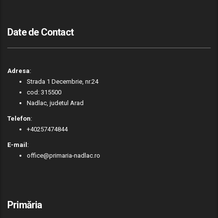
Date de Contact
Adresa
:
Strada 1 Decembrie, nr.24
cod: 315500
Nadlac, judetul Arad
Telefon
:
+40257474844
E-mail
:
office@primaria-nadlac.ro
Primăria