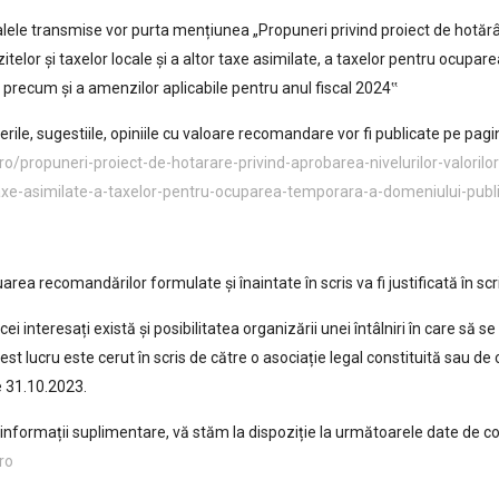
lele transmise vor purta mențiunea „Propuneri privind proiect de hotărâr
itelor şi taxelor locale şi a altor taxe asimilate, a taxelor pentru ocupa
 precum şi a amenzilor aplicabile pentru anul fiscal 2024‟
rile, sugestiile, opiniile cu valoare recomandare vor fi publicate pe pagina 
ro/propuneri-proiect-de-hotarare-privind-aprobarea-nivelurilor-valorilor
taxe-asimilate-a-taxelor-pentru-ocuparea-temporara-a-domeniului-publi
area recomandărilor formulate și înaintate în scris va fi justificată în scr
cei interesați există și posibilitatea organizării unei întâlniri în care să 
est lucru este cerut în scris de către o asociație legal constituită sau de 
 31.10.2023.
informații suplimentare, vă stăm la dispoziție la următoarele date de c
ro