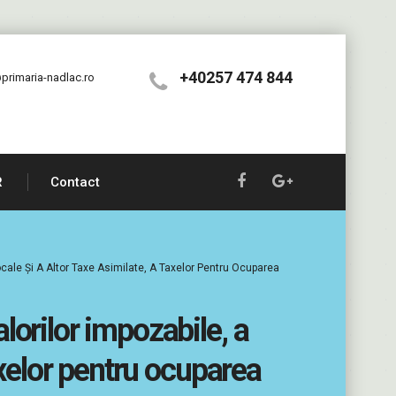
+40257 474 844
primaria-nadlac.ro
R
Contact
Locale Şi A Altor Taxe Asimilate, A Taxelor Pentru Ocuparea
lorilor impozabile, a
taxelor pentru ocuparea