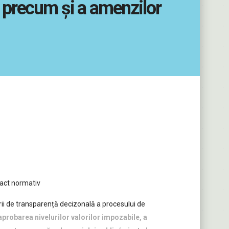
, precum şi a amenzilor
 act normativ
ii de transparență decizonală a procesului de
aprobarea nivelurilor valorilor impozabile, a