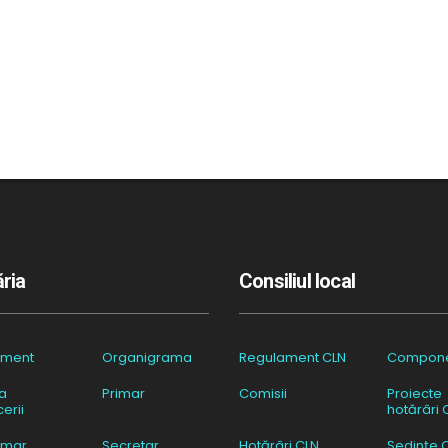
ria
Consiliul local
ament
Organigrama
Regulament CLN
Compon
a
Primar
Comisii
Proiecte
erii
hotărâri 
imar
Secretar
Hotărâri CLN
Ședințe 