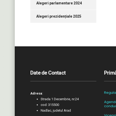
Alegeri parlamentare 2024
Alegeri prezidențiale 2025
Date de Contact
Primă
Regul
Adresa
:
Strada 1 Decembrie, nr.24
Agend
cod: 315500
conduc
Nadlac, judetul Arad
Vicepr