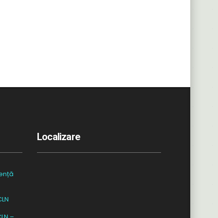
Localizare
ență
CLN
CLN –