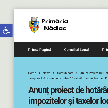
Deschide bara de unelte
Prima Pagină
Consiliul Local
Pri
Home
News
Comunicate
Anunț Proiect De Hotă
Temporară A Domeniului Public/privat Al Orașului Nădlac, P
Anunț proiect de hotărâr
impozitelor şi taxelor lo