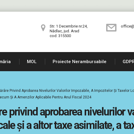
Str. 1 Decembrie nr.24,
office@
Nădlac, jud. Arad
cod: 315500
măria
MOL
Proiecte Nerambursabile
GDP
râre Privind Aprobarea Nivelurilor Valorilor Impozabile, A Impozitelor Şi Taxelor 
recum Şi A Amenzilor Aplicabile Pentru Anul Fiscal 2024
e privind aprobarea nivelurilor va
cale şi a altor taxe asimilate, a 