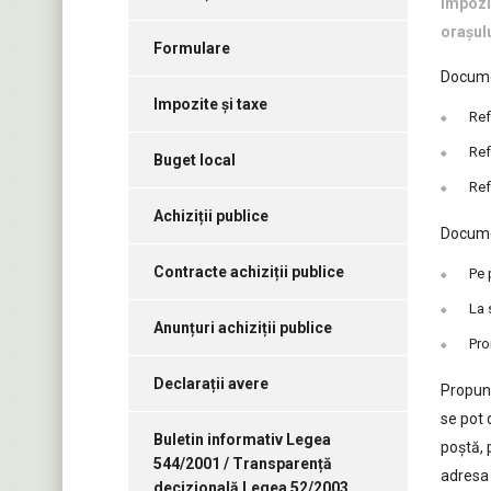
impozit
orașulu
Formulare
Documen
Impozite și taxe
Ref
Ref
Buget local
Ref
Achiziții publice
Documen
Contracte achiziții publice
Pe 
La 
Anunțuri achiziții publice
Pro
Declarații avere
Propune
se pot 
Buletin informativ Legea
poștă, 
544/2001 / Transparență
adresa 
decizională Legea 52/2003