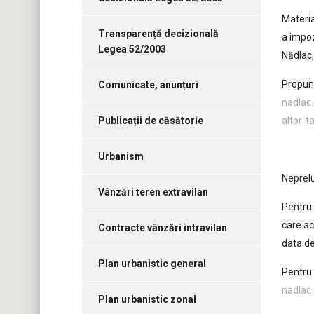
Materia
Transparență decizională
a impoz
Legea 52/2003
Nădlac,
Propune
Comunicate, anunțuri
nadlac.
Publicații de căsătorie
altor-
Urbanism
Neprelu
Vânzări teren extravilan
Pentru 
care ac
Contracte vânzări intravilan
data de
Plan urbanistic general
Pentru 
nadlac.
Plan urbanistic zonal