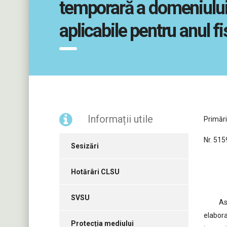
temporară a domeniului 
aplicabile pentru anul f
Informații utile
Primări
Nr. 515
Sesizări
Hotărâri CLSU
SVSU
As
elabora
Protecția mediului