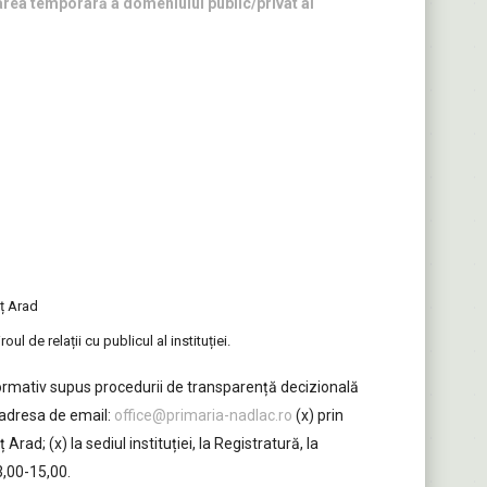
uparea temporară a domeniului public/privat al
eț Arad
 de relații cu publicul al instituției.
normativ supus procedurii de transparență decizională
 adresa de email:
office@primaria-nadlac.ro
(x) prin
ad; (x) la sediul instituției, la Registratură, la
3,00-15,00.