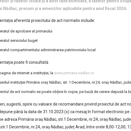
elor şi taxelor locale şi a altor taxe asimilate, a taxelor pentru oc
i Nădlac, precum şi a amenzilor aplicabile pentru anul fiscal 2024
.
tația aferentă proiectului de act normativ include:
eratul de aprobare al primarului
eratul serviciului buget
eratul compartimentului administrarea patrimoniului local
tația poate fi consultată:
pagina de internet a instituției, la
www.primaria-nadlac.ro
sediul instituției Primăria oraș Nădlac, str. 1 Decembrie, nr.24, oraș Nădlac, jud
iectul de act normativ se poate obține în copie, pe bază de cerere depusă la biroul
ri, sugestii, opinii cu valoare de recomandare privind proiectul de act 
depune până la data de 31.10.2023 (x) ca mesaj în format electronic pe
pe adresa Primăria oraș Nădlac, str.1 Decembrie, nr.24, oraș Nădlac, județ Ar
str.1 Decembrie, nr.24, oraș Nădlac, județ Arad, între orele 8,00-12,00, 1