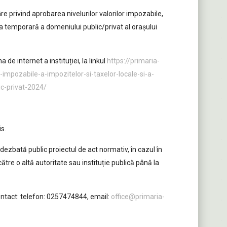
e privind aprobarea nivelurilor valorilor impozabile,
rea temporară a domeniului public/privat al orașului
de internet a instituției, la linkul
https://primaria-
-impozabile-a-impozitelor-si-taxelor-locale-si-a-
c-privat-2024/
is.
se dezbată public proiectul de act normativ, în cazul în
către o altă autoritate sau instituție publică până la
ontact: telefon: 0257474844, email:
office@primaria-