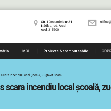
Str. 1 Decembrie nr.24,
office@
Nădlac, jud. Arad
cod: 315500
măria
MOL
Proiecte Nerambursabile
GDP
ps Scara Incendiu Local Școală, Zugrăvit Scară
ps scara incendiu local școală, zu