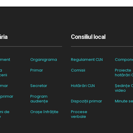
ria
Consiliul local
ament
Organigrama
Regulament CLN
Compon
a
Primar
Comisii
Proiecte
erii
hotărâri 
imar
Secretar
Hotărâri CLN
Ședințe 
video
 primar
Program
audiențe
Dispoziții primar
Minute se
ni de
Orașe înfrățite
Procese
e
verbale