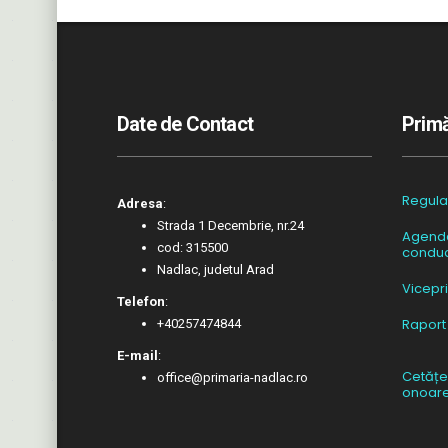
Date de Contact
Primă
Regul
Adresa
:
Strada 1 Decembrie, nr.24
Agend
cod: 315500
conduc
Nadlac, judetul Arad
Vicepr
Telefon
:
Raport
+40257474844
E-mail
:
Cetățe
office@primaria-nadlac.ro
onoar