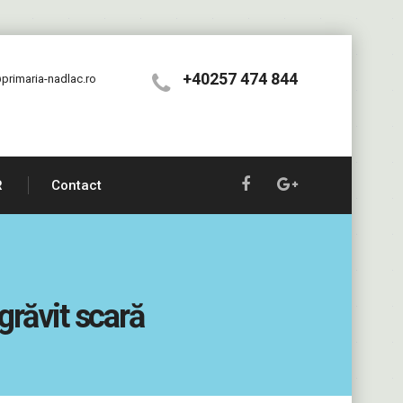
+40257 474 844
primaria-nadlac.ro
R
Contact
grăvit scară