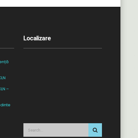
Localizare
ență
CLN
CLN –
dinte