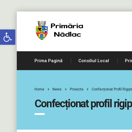
Deschide bara de unelte
Prima Pagină
Consiliul Local
Pri
Home
News
Proiecte
Confecționat Profil Rigi
Confecționat profil rigi