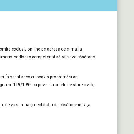
smite exclusiv on-line pe adresa de e-mail a
primaria-nadlac.ro competentă să oficieze căsătoria
iei. În acest sens cu ocazia programării on-
gea nr. 119/1996 cu privire la actele de stare civilă,
care se va semna și declarația de căsătorie în fața