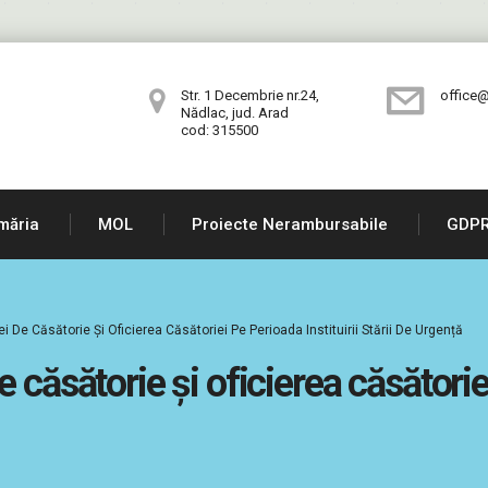
Str. 1 Decembrie nr.24,
office@
Nădlac, jud. Arad
cod: 315500
măria
MOL
Proiecte Nerambursabile
GDP
 De Căsătorie Și Oficierea Căsătoriei Pe Perioada Instituirii Stării De Urgență
 căsătorie și oficierea căsătoriei