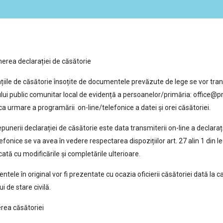
nerea declarației de căsătorie
țiile de căsătorie însoțite de documentele prevăzute de lege se vor tran
ului public comunitar local de evidență a persoanelor/primăria: office@
a urmare a programării on-line/telefonice a datei și orei căsătoriei.
punerii declarației de căsătorie este data transmiterii on-line a declaraț
lefonice se va avea în vedere respectarea dispozițiilor art. 27 alin 1 din le
cată cu modificările și completările ulterioare.
tele în original vor fi prezentate cu ocazia oficierii căsătoriei dată la 
ui de stare civilă.
ierea căsătoriei