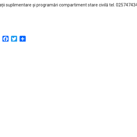
ții suplimentare și programări compartiment stare civilă tel. 02574743
Facebook
Twitter
Partajează