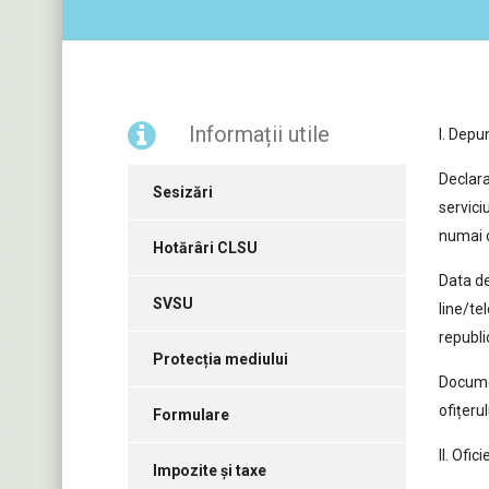
Informații utile
I. Depu
Declara
Sesizări
servici
numai c
Hotărâri CLSU
Data de
SVSU
line/te
republi
Protecția mediului
Documen
ofițerul
Formulare
II. Ofic
Impozite și taxe