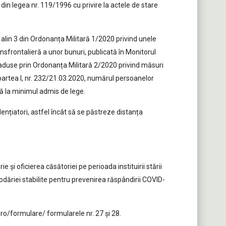
1 din legea nr. 119/1996 cu privire la actele de stare
1 alin 3 din Ordonanța Militară 1/2020 privind unele
nsfrontalieră a unor bunuri, publicată în Monitorul
le aduse prin Ordonanța Militară 2/2020 privind măsuri
 partea I, nr. 232/21.03.2020, numărul persoanelor
nă la minimul admis de lege.
nțiatori, astfel încât să se păstreze distanța
și oficierea căsătoriei pe perioada instituirii stării
podăriei stabilite pentru prevenirea răspândirii COVID-
ro/formulare/ formularele nr. 27 și 28.