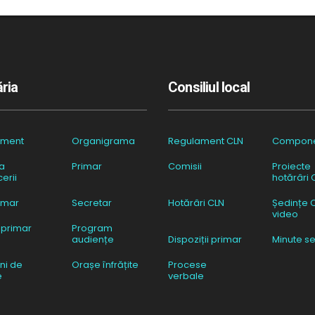
ria
Consiliul local
ament
Organigrama
Regulament CLN
Compon
a
Primar
Comisii
Proiecte
erii
hotărâri 
imar
Secretar
Hotărâri CLN
Ședințe 
video
 primar
Program
audiențe
Dispoziții primar
Minute se
ni de
Orașe înfrățite
Procese
e
verbale