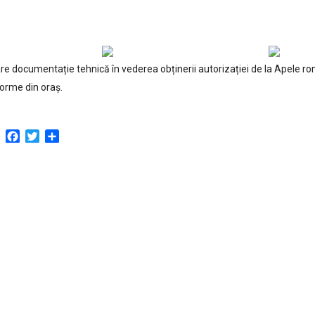
re documentație tehnică în vederea obținerii autorizației de la Apele r
orme din oraș.
Facebook
Twitter
Partajează