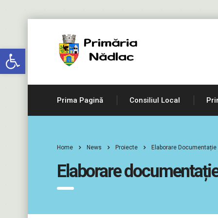
Deschide bara de unelte
Prima Pagină
Consiliul Local
Pri
Home
News
Proiecte
Elaborare Documentație 
Elaborare documentație 