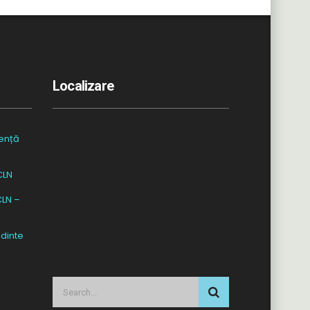
Localizare
ență
CLN
CLN –
dinte