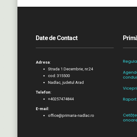
Date de Contact
Primă
Regul
Adresa
:
Strada 1 Decembrie, nr.24
Agend
cod: 315500
conduc
Nadlac, judetul Arad
Vicepr
Telefon
:
Raport
+40257474844
E-mail
:
Cetățe
office@primaria-nadlac.ro
onoar