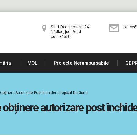
Str. 1 Decembrie nr.24,
office@
Nădlac, jud. Arad
cod: 315500
măria
MOL
Proiecte Nerambursabile
GDP
Obținere Autorizare Post Închidere Depozit De Gunoi
obținere autorizare post închide