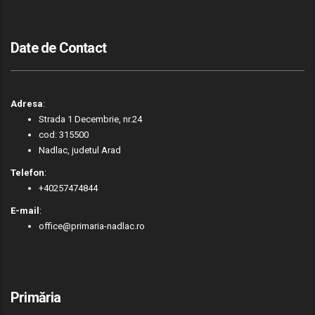
Date de Contact
Adresa
:
Strada 1 Decembrie, nr.24
cod: 315500
Nadlac, judetul Arad
Telefon
:
+40257474844
E-mail
:
office@primaria-nadlac.ro
Primăria