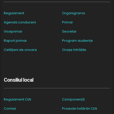
Regulament
Organigrama
Agenda conducerii
Primar
Viceprimar
Secretar
Raport primar
Program audiențe
Cetățeni de onoare
Orașe înfrățite
Consiliul local
Regulament CLN
Componență
Comisii
Proiecte hotărâri CLN