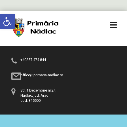
Deschide bara de unelte
+40257 474 844
office@primaria-nadlac.ro
Str. 1 Decembrie nr.24,
Nădlac, jud. Arad
cod: 315500