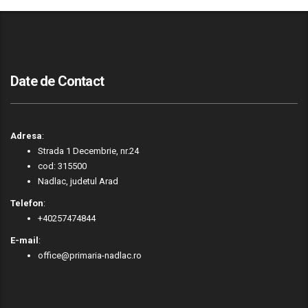
Date de Contact
Adresa
:
Strada 1 Decembrie, nr.24
cod: 315500
Nadlac, judetul Arad
Telefon
:
+40257474844
E-mail
:
office@primaria-nadlac.ro