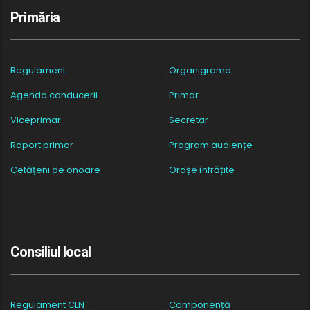
Primăria
Regulament
Organigrama
Agenda conducerii
Primar
Viceprimar
Secretar
Raport primar
Program audiențe
Cetățeni de onoare
Orașe înfrățite
Consiliul local
Regulament CLN
Componență