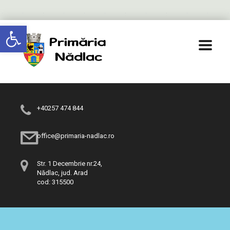
Deschide bara de unelte
+40257 474 844
office@primaria-nadlac.ro
Str. 1 Decembrie nr.24,
Nădlac, jud. Arad
cod: 315500