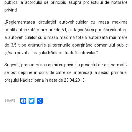
publică, a acordului de principiu asupra proiectului de hotărâre
privind
„Reglementarea circulaţiei autovehiculelor cu masa maximă
totală autorizată mai mare de 5 t, a staţionării şi parcării voluntare
a autovehiculelor cu o masă maximă totală autorizată mai mare
de 3,5 t pe drumurile şi terenurile aparţinând domeniului public
şi/sau privat al oraşului Nădlac situate în intravilan”.
Sugestii, propuneri sau opinii cu privire la proiectul de act normativ
se pot depune în scris de către cei interesaţi la sediul primăriei
oraşului Nădlac, până în data de 23.04.2013.
Facebook
Twitter
Partajează
SHARE