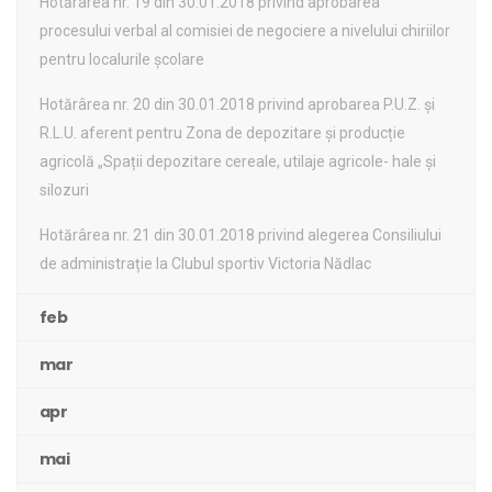
Hotărârea nr. 19 din 30.01.2018 privind aprobarea
procesului verbal al comisiei de negociere a nivelului chiriilor
pentru localurile școlare
Hotărârea nr. 20 din 30.01.2018 privind aprobarea P.U.Z. și
R.L.U. aferent pentru Zona de depozitare și producție
agricolă „Spații depozitare cereale, utilaje agricole- hale și
silozuri
Hotărârea nr. 21 din 30.01.2018 privind alegerea Consiliului
de administrație la Clubul sportiv Victoria Nădlac
feb
mar
apr
mai