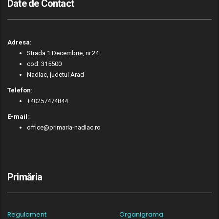
Date de Contact
Adresa
:
Strada 1 Decembrie, nr.24
cod: 315500
Nadlac, judetul Arad
Telefon
:
+40257474844
E-mail
:
office@primaria-nadlac.ro
Primăria
Regulament
Organigrama