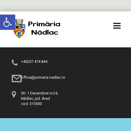
Deschide bara de unelte
+40257 474 844
office@primaria-nadlac.ro
Str. 1 Decembrie nr.24,
Nădlac, jud. Arad
cod: 315500