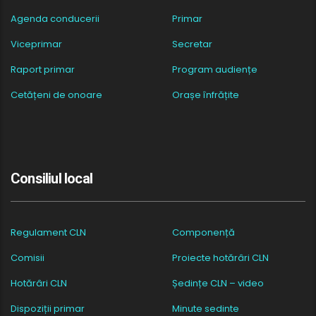
Agenda conducerii
Primar
Viceprimar
Secretar
Raport primar
Program audiențe
Cetățeni de onoare
Orașe înfrățite
Consiliul local
Regulament CLN
Componență
Comisii
Proiecte hotărâri CLN
Hotărâri CLN
Ședințe CLN – video
Dispoziții primar
Minute sedinte