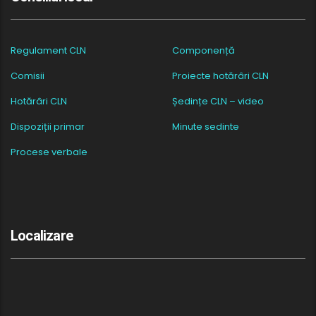
Regulament CLN
Componență
Comisii
Proiecte hotărâri CLN
Hotărâri CLN
Ședințe CLN – video
Dispoziții primar
Minute sedinte
Procese verbale
Localizare