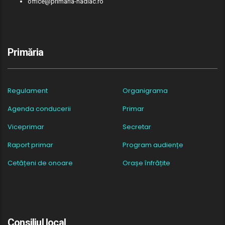
office@primaria-nadlac.ro
Primăria
Regulament
Organigrama
Agenda conducerii
Primar
Viceprimar
Secretar
Raport primar
Program audiențe
Cetățeni de onoare
Orașe înfrățite
Consiliul local