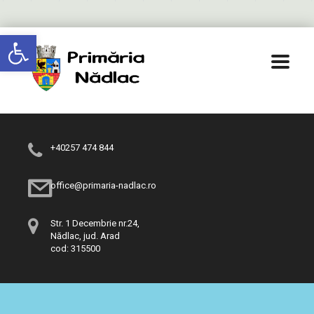
Deschide bara de unelte
+40257 474 844
office@primaria-nadlac.ro
Str. 1 Decembrie nr.24,
Nădlac, jud. Arad
cod: 315500