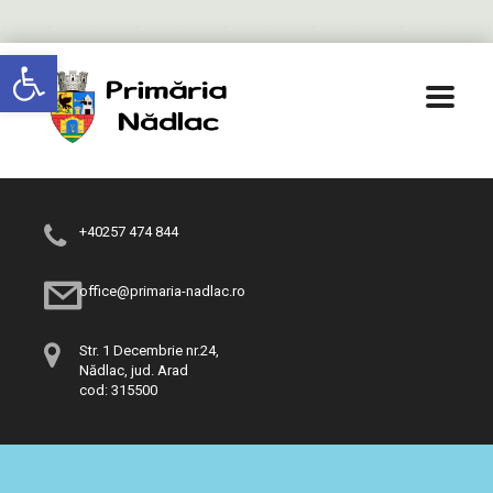
Deschide bara de unelte
+40257 474 844
office@primaria-nadlac.ro
Str. 1 Decembrie nr.24,
Nădlac, jud. Arad
cod: 315500