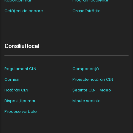
Raport primar
Program audiențe
Cetățeni de onoare
Orașe înfrățite
Consiliul local
Regulament CLN
Componență
Comisii
Proiecte hotărâri CLN
Hotărâri CLN
Ședințe CLN – video
Dispoziții primar
Minute sedinte
Procese verbale