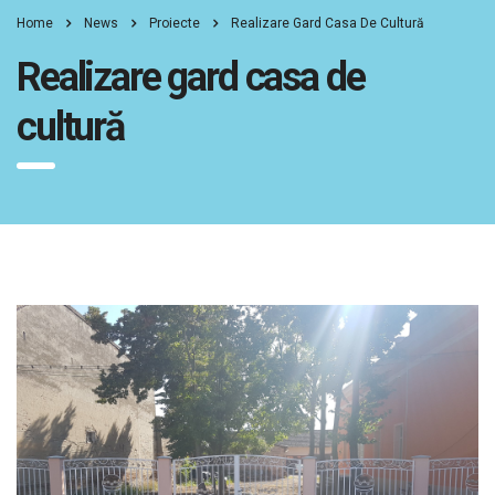
Home
News
Proiecte
Realizare Gard Casa De Cultură
Realizare gard casa de
cultură