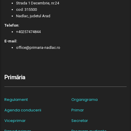
Strada 1 Decembrie, nr.24
cod: 315500
Nadlac, judetul Arad
Telefon
:
+40257474844
E-mail
:
office@primaria-nadlac.ro
Primăria
Regulament
Organigrama
Agenda conducerii
Primar
Viceprimar
Secretar