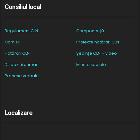
Consiliul local
Regulament CLN
Componență
Comisii
Proiecte hotărâri CLN
Hotărâri CLN
Ședințe CLN – video
Dispoziții primar
Minute sedinte
Procese verbale
Localizare