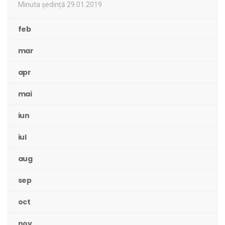
Minuta ședință 29.01.2019
feb
mar
apr
mai
iun
iul
aug
sep
oct
nov