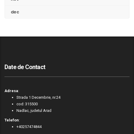
dec
Date de Contact
Adresa
:
Strada 1 Decembrie, nr.24
cod: 315500
Nadlac, judetul Arad
Telefon
:
+40257474844