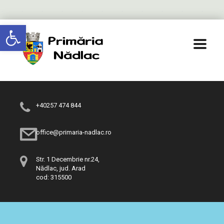
Deschide bara de unelte
+40257 474 844
office@primaria-nadlac.ro
Str. 1 Decembrie nr.24,
Nădlac, jud. Arad
cod: 315500