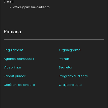
E-mail
:
office@primaria-nadlac.ro
Primăria
Regulament
Organigrama
Agenda conducerii
Primar
Viceprimar
Secretar
Raport primar
Program audiențe
Cetățeni de onoare
Orașe înfrățite