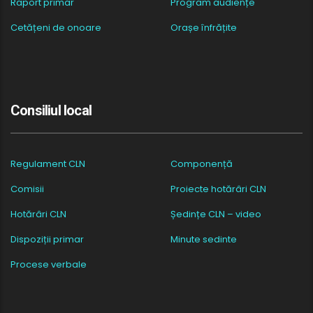
Raport primar
Program audiențe
Cetățeni de onoare
Orașe înfrățite
Consiliul local
Regulament CLN
Componență
Comisii
Proiecte hotărâri CLN
Hotărâri CLN
Ședințe CLN – video
Dispoziții primar
Minute sedinte
Procese verbale