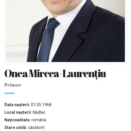
Onea Mircea-Laurențiu
Primar
Data naşterii:
01.05.1968
Locul naşterii:
Nădlac
Naţionalitate:
română
Stare civilă:
căsătorit