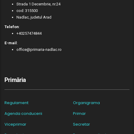
Strada 1 Decembrie, nr.24
cod: 315500
Nadlac, judetul Arad
Telefon
:
+40257474844
E-mail
:
office@primaria-nadlac.ro
Primăria
Regulament
Organigrama
Agenda conducerii
Primar
Viceprimar
Secretar