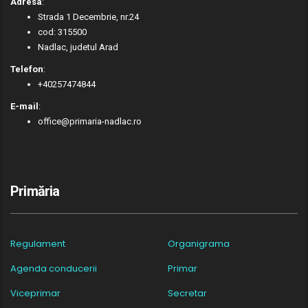
Adresa
:
Strada 1 Decembrie, nr.24
cod: 315500
Nadlac, judetul Arad
Telefon
:
+40257474844
E-mail
:
office@primaria-nadlac.ro
Primăria
Regulament
Organigrama
Agenda conducerii
Primar
Viceprimar
Secretar