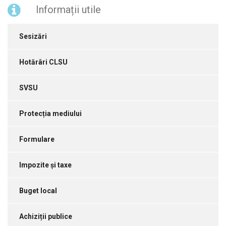
Informații utile
Sesizări
Hotărâri CLSU
SVSU
Protecția mediului
Formulare
Impozite și taxe
Buget local
Achiziții publice