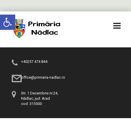
Deschide bara de unelte
+40257 474 844
office@primaria-nadlac.ro
Str. 1 Decembrie nr.24,
Nădlac, jud. Arad
cod: 315500