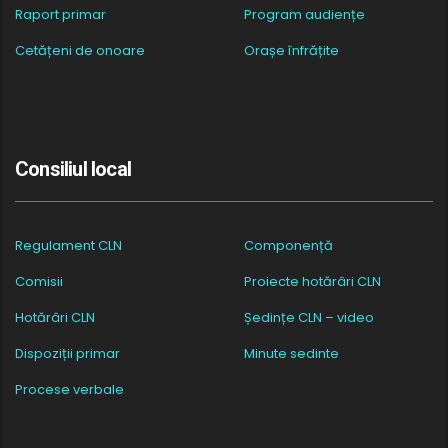
Raport primar
Program audiențe
Cetățeni de onoare
Orașe înfrățite
Consiliul local
Regulament CLN
Componență
Comisii
Proiecte hotărâri CLN
Hotărâri CLN
Ședințe CLN – video
Dispoziții primar
Minute sedinte
Procese verbale