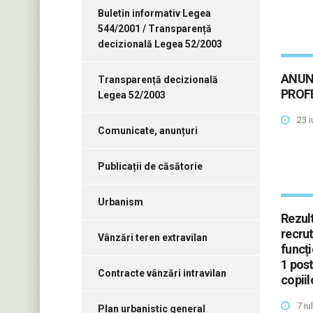
Buletin informativ Legea
544/2001 / Transparență
decizională Legea 52/2003
ANUN
Transparență decizională
PROF
Legea 52/2003
23 i
Comunicate, anunțuri
Publicații de căsătorie
Urbanism
Rezul
recrut
Vânzări teren extravilan
funcți
1 post
Contracte vânzări intravilan
copiil
7 iu
Plan urbanistic general