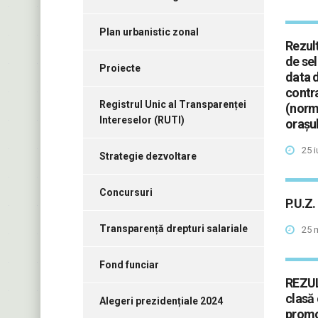
Plan urbanistic zonal
Rezult
de sel
Proiecte
data d
contr
Registrul Unic al Transparenței
(norma
Intereselor (RUTI)
orașu
25 
Strategie dezvoltare
Concursuri
P.U.Z.
Transparență drepturi salariale
25 
Fond funciar
REZUL
clasă 
Alegeri prezidențiale 2024
promov