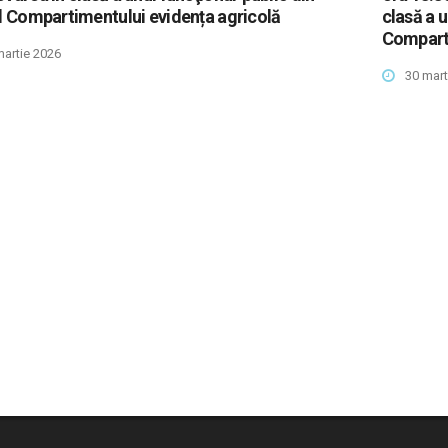
l Compartimentului evidența agricolă
clasă a u
Comparti
martie 2026
30 mart