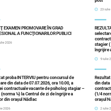
post
23 iuli
Ţ EXAMEN PROMOVARE ÎN GRAD
REZULTAT
ESIONAL A FUNCŢIONARILOR PUBLICI
selectar
contract
ulie 2026
stagier (
îngrijire
9 iulie 
tat proba INTERVIU pentru concursul de
Rezultat
are din data de 07.07.2026, ora 10.00, a
din data 
ei contractuale vacante de psiholog stagiar –
contract
 (norma ¼) la Centrul de zi de îngrijire a
(1/4 norm
or din orașul Nădlac
orașul N
lie 2026
2 iulie 