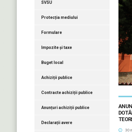
SVSU
Protecția mediului
Formulare
Impozite și taxe
Buget local
Achiziții publice
Contracte achiziții publice
ANUN
Anunțuri achiziții publice
DOTĂR
TEORE
Declarații avere
30 