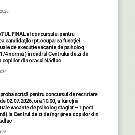
e 2026
UL FINAL al concursului pentru
ea candidaţilor pt.ocuparea funcţiei
uale de execuție vacante de psiholog
 1/4 normă ) în cadrul Centrului de zi de
 a copiilor din orașul Nădlac
2026
 proba scrisă pentru concursul de recrutare
de 02.07.2026, ora 10.00, a funcției
uale vacante de psiholog stagiar – 1 post
ă) la Centrul de zi de îngrijire a copiilor din
ădlac
2026