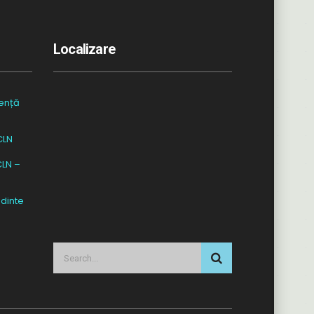
Localizare
ență
CLN
CLN –
dinte