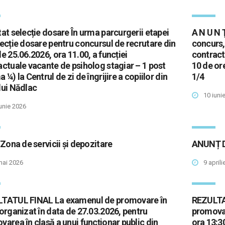
at selecție dosare În urma parcurgerii etapei
A N U N 
ecție dosare pentru concursul de recrutare din
concurs,
e 25.06.2026, ora 11.00, a funcției
contract
actuale vacante de psiholog stagiar – 1 post
10 de or
 ¼) la Centrul de zi de îngrijire a copiilor din
1/4
lui Nădlac
10 iuni
iunie 2026
 Zona de servicii și depozitare
ANUNȚ D
mai 2026
9 aprili
TATUL FINAL La examenul de promovare în
REZULTA
organizat în data de 27.03.2026, pentru
promovar
area în clasă a unui funcţionar public din
ora 13:3