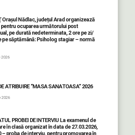
Ţ Orașul Nădlac, județul Arad organizează
 pentru ocuparea următorului post
ual, pe durată nedeterminata, 2 ore pe zi/
e pe săptămână: Psiholog stagiar – normă
e 2026
E ATRIBUIRE “MASA SANATOASA” 2026
e 2026
TUL PROBEI DE INTERVIU La examenul de
e în clasă organizat în data de 27.03.2026,
0 – proba de interviu, pentru promovarea în