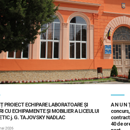
Ț PROIECT ECHIPARE LABORATOARE ȘI
A N U N 
I CU ECHIPAMENTE ȘI MOBILIER A LICEULUI
concurs,
TIC j. G. TAJOVSKY NADLAC
contract
40 de or
mai 2026