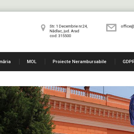
Str. 1 Decembrie nr.24,
office@
Nădlac, jud. Arad
cod: 315500
măria
MOL
Proiecte Nerambursabile
GDP