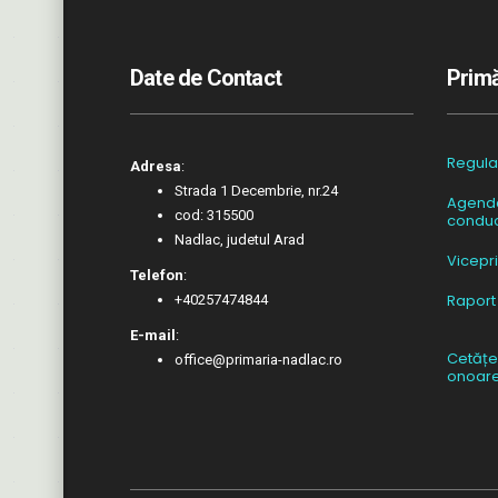
Date de Contact
Primă
Regul
Adresa
:
Strada 1 Decembrie, nr.24
Agend
cod: 315500
conduc
Nadlac, judetul Arad
Vicepr
Telefon
:
Raport
+40257474844
E-mail
:
Cetățe
office@primaria-nadlac.ro
onoar