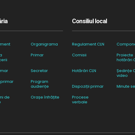
ria
Consiliul local
ament
Organigrama
Regulament CLN
Compon
a
Primar
Comisii
Proiecte
erii
hotărâri 
imar
Secretar
Hotărâri CLN
Ședințe 
video
 primar
Program
audiențe
Dispoziții primar
Minute se
ni de
Orașe înfrățite
Procese
e
verbale