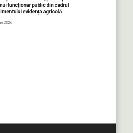
nui funcţionar public din cadrul
mentului evidența agricolă
ie 2026