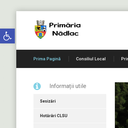
Deschide bara de unelte
Prima Pagină
Consiliul Local
Pri
Informații utile
Sesizări
Hotărâri CLSU