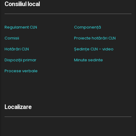
Consiliul local
Regulament CLN
Componență
Comisii
Proiecte hotărâri CLN
Hotărâri CLN
Ședințe CLN – video
Dispoziții primar
Minute sedinte
Procese verbale
Localizare