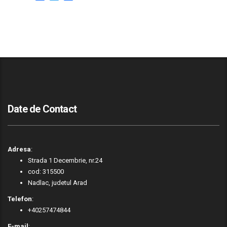
Date de Contact
Adresa
:
Strada 1 Decembrie, nr.24
cod: 315500
Nadlac, judetul Arad
Telefon
:
+40257474844
E-mail
: