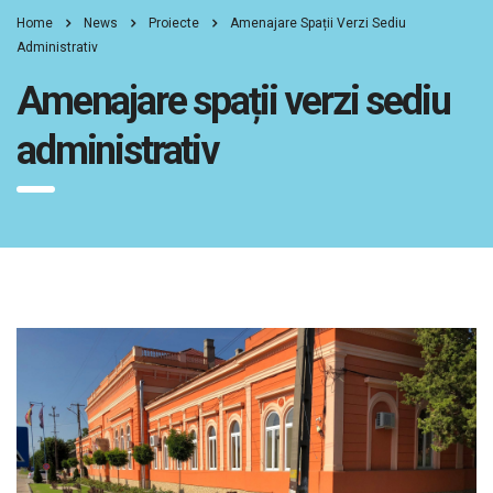
Home
News
Proiecte
Amenajare Spații Verzi Sediu
Administrativ
Amenajare spații verzi sediu
administrativ