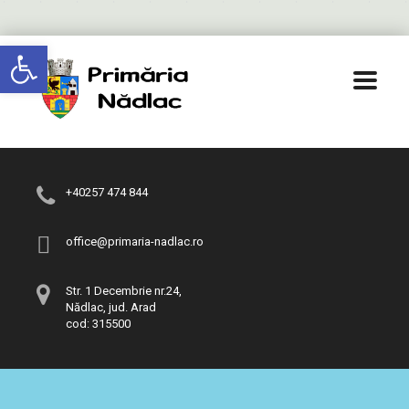
Deschide bara de unelte
+40257 474 844
office@primaria-nadlac.ro
Str. 1 Decembrie nr.24,
Nădlac, jud. Arad
cod: 315500