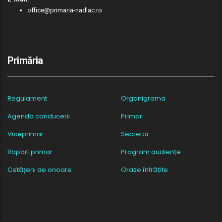
office@primaria-nadlac.ro
Primăria
Regulament
Organigrama
Agenda conducerii
Primar
Viceprimar
Secretar
Raport primar
Program audiențe
Cetățeni de onoare
Orașe înfrățite