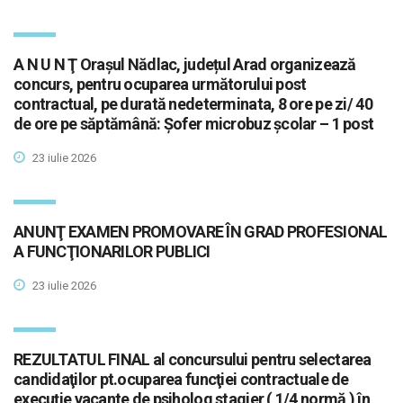
A N U N Ţ Orașul Nădlac, județul Arad organizează
concurs, pentru ocuparea următorului post
contractual, pe durată nedeterminata, 8 ore pe zi/ 40
de ore pe săptămână: Șofer microbuz școlar – 1 post
23 iulie 2026
ANUNŢ EXAMEN PROMOVARE ÎN GRAD PROFESIONAL
A FUNCŢIONARILOR PUBLICI
23 iulie 2026
REZULTATUL FINAL al concursului pentru selectarea
candidaţilor pt.ocuparea funcţiei contractuale de
execuție vacante de psiholog stagier ( 1/4 normă ) în