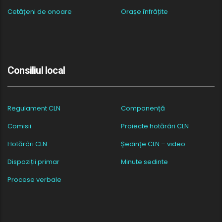
Cetățeni de onoare
Orașe înfrățite
Consiliul local
Regulament CLN
Componență
Comisii
Proiecte hotărâri CLN
Hotărâri CLN
Ședințe CLN – video
Dispoziții primar
Minute sedinte
Procese verbale