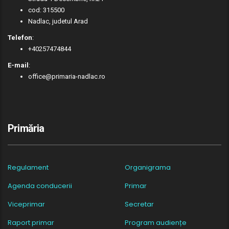
cod: 315500
Nadlac, judetul Arad
Telefon
:
+40257474844
E-mail
:
office@primaria-nadlac.ro
Primăria
Regulament
Organigrama
Agenda conducerii
Primar
Viceprimar
Secretar
Raport primar
Program audiențe