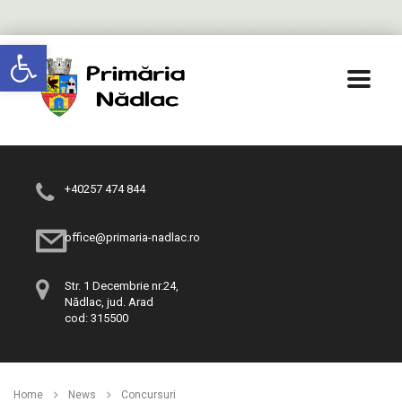
Deschide bara de unelte
+40257 474 844
office@primaria-nadlac.ro
Str. 1 Decembrie nr.24,
Nădlac, jud. Arad
cod: 315500
Home
News
Concursuri