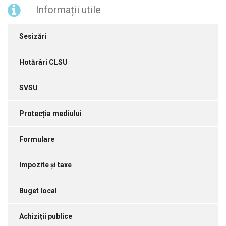
Informații utile
Sesizări
Hotărâri CLSU
SVSU
Protecția mediului
Formulare
Impozite și taxe
Buget local
Achiziții publice