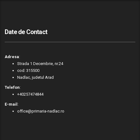
Date de Contact
Adresa
:
Strada 1 Decembrie, nr.24
cod: 315500
Nadlac, judetul Arad
Telefon
:
+40257474844
E-mail
:
office@primaria-nadlac.ro