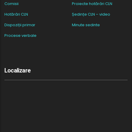
Comisii
Proiecte hotărâri CLN
Hotărâri CLN
Ședințe CLN – video
Dispoziții primar
Minute sedinte
Procese verbale
Localizare