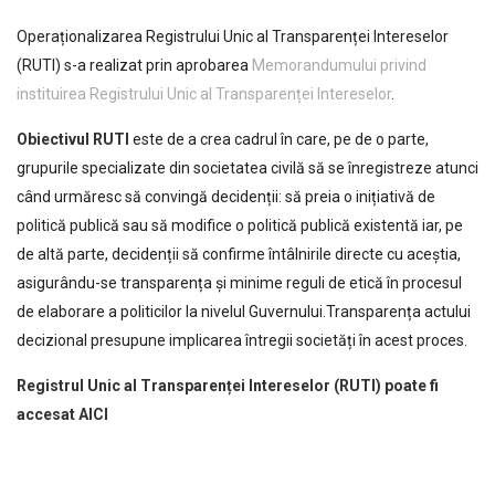
Operaționalizarea Registrului Unic al Transparenței Intereselor
(RUTI) s-a realizat prin aprobarea
Memorandumului privind
instituirea Registrului Unic al Transparenței Intereselor
.
Obiectivul RUTI
este de a crea cadrul în care, pe de o parte,
grupurile specializate din societatea civilă să se înregistreze atunci
când urmăresc să convingă decidenții: să preia o inițiativă de
politică publică sau să modifice o politică publică existentă iar, pe
de altă parte, decidenții să confirme întâlnirile directe cu aceștia,
asigurându-se transparența și minime reguli de etică în procesul
de elaborare a politicilor la nivelul Guvernului.Transparența actului
decizional presupune implicarea întregii societăți în acest proces.
Registrul Unic al Transparenței Intereselor (RUTI) poate fi
accesat AICI