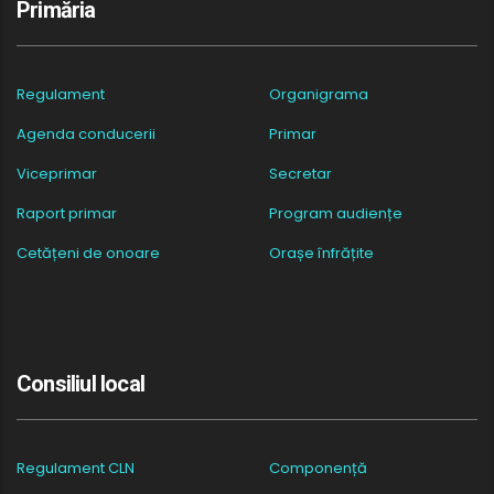
Primăria
Regulament
Organigrama
Agenda conducerii
Primar
Viceprimar
Secretar
Raport primar
Program audiențe
Cetățeni de onoare
Orașe înfrățite
Consiliul local
Regulament CLN
Componență