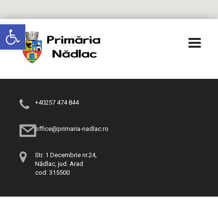
Deschide bara de unelte
+40257 474 844
office@primaria-nadlac.ro
Str. 1 Decembrie nr.24,
Nădlac, jud. Arad
cod: 315500