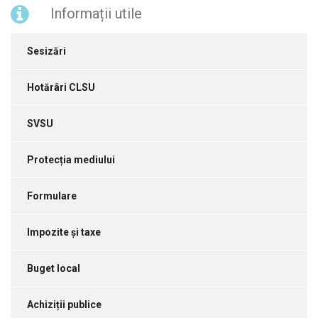
Informații utile
Sesizări
Hotărâri CLSU
SVSU
Protecția mediului
Formulare
Impozite și taxe
Buget local
Achiziții publice