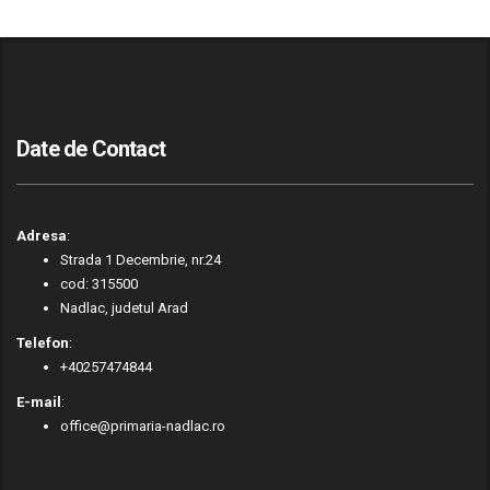
Date de Contact
Adresa
:
Strada 1 Decembrie, nr.24
cod: 315500
Nadlac, judetul Arad
Telefon
:
+40257474844
E-mail
:
office@primaria-nadlac.ro