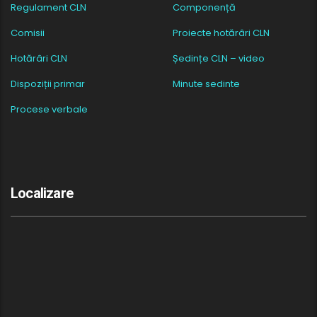
Regulament CLN
Componență
Comisii
Proiecte hotărâri CLN
Hotărâri CLN
Ședințe CLN – video
Dispoziții primar
Minute sedinte
Procese verbale
Localizare