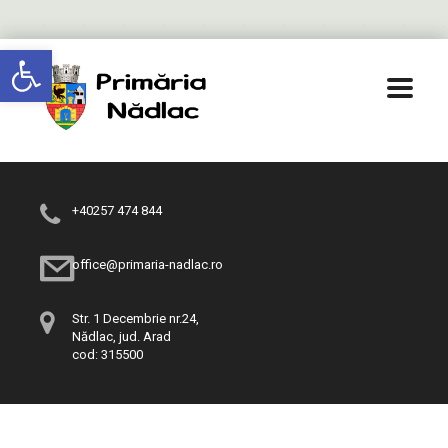
Deschide bara de unelte
+40257 474 844
office@primaria-nadlac.ro
Str. 1 Decembrie nr.24,
Nădlac, jud. Arad
cod: 315500