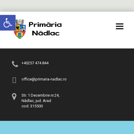
Deschide bara de unelte
+40257 474 844
office@primaria-nadlac.ro
Str. 1 Decembrie nr.24,
Nădlac, jud. Arad
cod: 315500