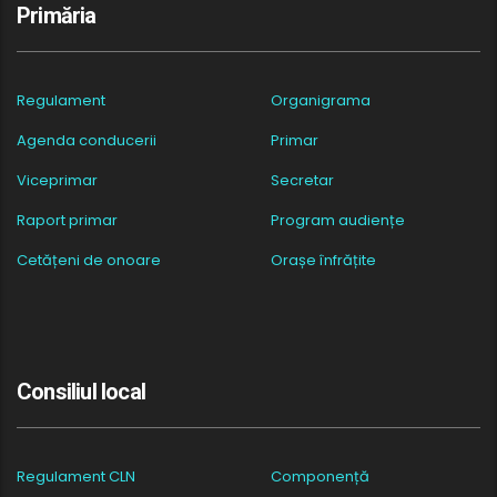
Primăria
Regulament
Organigrama
Agenda conducerii
Primar
Viceprimar
Secretar
Raport primar
Program audiențe
Cetățeni de onoare
Orașe înfrățite
Consiliul local
Regulament CLN
Componență