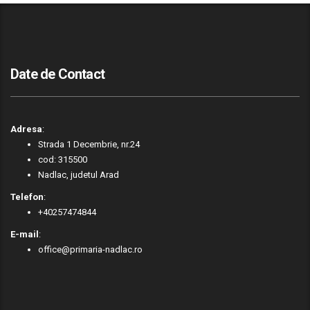
Date de Contact
Adresa
:
Strada 1 Decembrie, nr.24
cod: 315500
Nadlac, judetul Arad
Telefon
:
+40257474844
E-mail
:
office@primaria-nadlac.ro