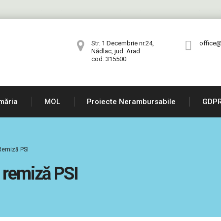
Str. 1 Decembrie nr.24,
office@
Nădlac, jud. Arad
cod: 315500
măria
MOL
Proiecte Nerambursabile
GDP
 Remiză PSI
 remiză PSI