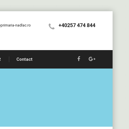
+40257 474 844
primaria-nadlac.ro
R
Contact