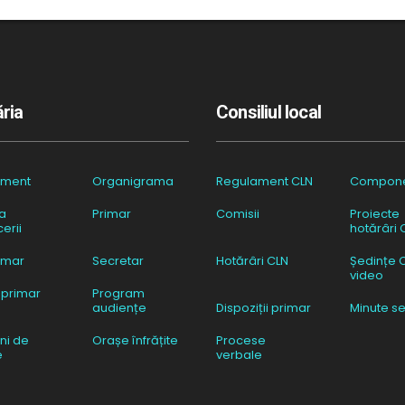
ria
Consiliul local
ament
Organigrama
Regulament CLN
Compon
a
Primar
Comisii
Proiecte
erii
hotărâri 
imar
Secretar
Hotărâri CLN
Ședințe 
video
 primar
Program
audiențe
Dispoziții primar
Minute se
ni de
Orașe înfrățite
Procese
e
verbale