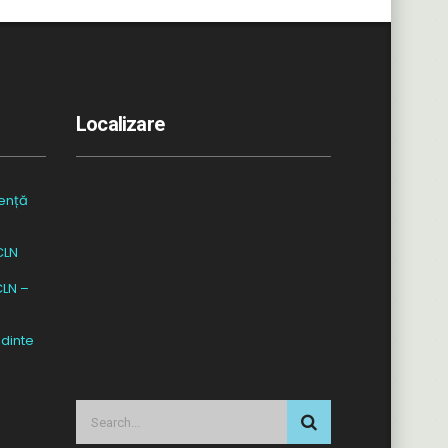
Localizare
ență
CLN
CLN –
dinte