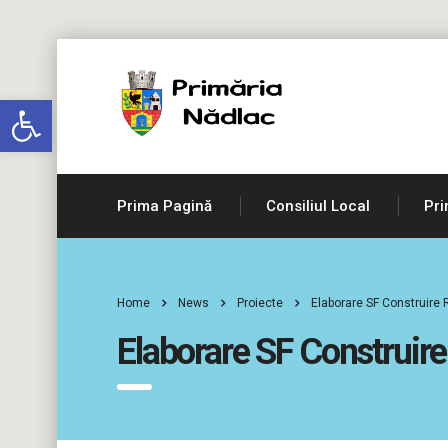
Deschide bara de unelte
Prima Pagină
Consiliul Local
Pri
Home
News
Proiecte
Elaborare SF Construire
Elaborare SF Construire