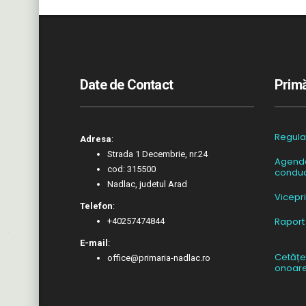
Date de Contact
Primă
Regul
Adresa
:
Strada 1 Decembrie, nr.24
Agend
cod: 315500
conduc
Nadlac, judetul Arad
Vicepr
Telefon
:
Raport
+40257474844
E-mail
:
Cetățe
office@primaria-nadlac.ro
onoar