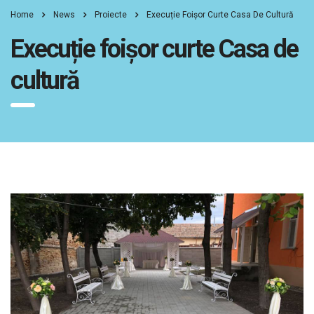
Home
News
Proiecte
Execuție Foișor Curte Casa De Cultură
Execuție foișor curte Casa de
cultură