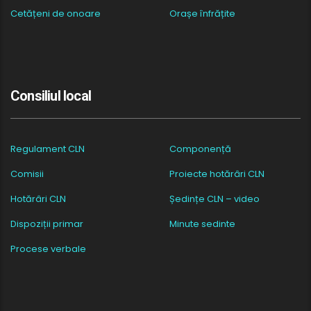
Cetățeni de onoare
Orașe înfrățite
Consiliul local
Regulament CLN
Componență
Comisii
Proiecte hotărâri CLN
Hotărâri CLN
Ședințe CLN – video
Dispoziții primar
Minute sedinte
Procese verbale