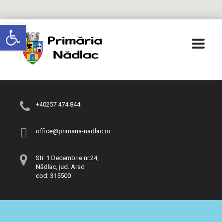
Deschide bara de unelte
+40257 474 844
office@primaria-nadlac.ro
Str. 1 Decembrie nr.24,
Nădlac, jud. Arad
cod: 315500