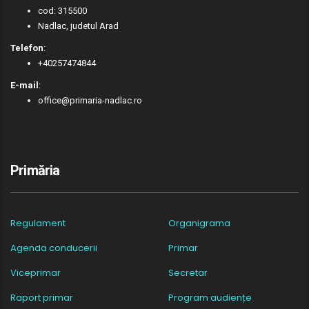
cod: 315500
Nadlac, judetul Arad
Telefon
:
+40257474844
E-mail
:
office@primaria-nadlac.ro
Primăria
Regulament
Organigrama
Agenda conducerii
Primar
Viceprimar
Secretar
Raport primar
Program audiențe