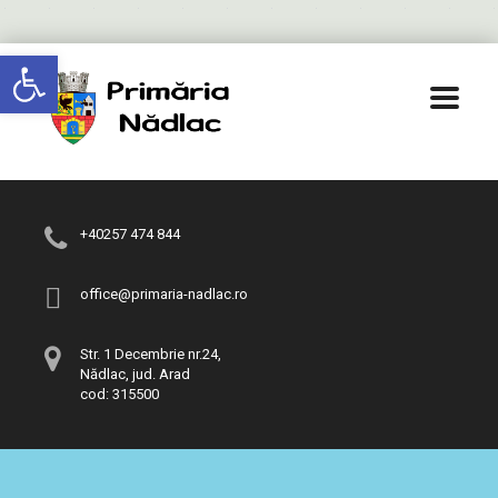
Deschide bara de unelte
+40257 474 844
office@primaria-nadlac.ro
Str. 1 Decembrie nr.24,
Nădlac, jud. Arad
cod: 315500