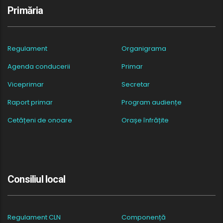
Primăria
Regulament
Organigrama
Agenda conducerii
Primar
Viceprimar
Secretar
Raport primar
Program audiențe
Cetățeni de onoare
Orașe înfrățite
Consiliul local
Regulament CLN
Componență