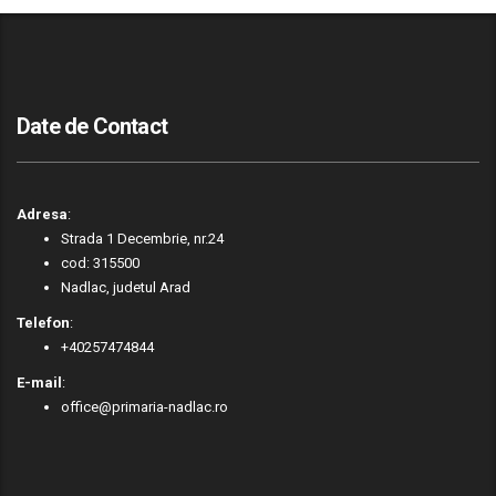
Date de Contact
Adresa
:
Strada 1 Decembrie, nr.24
cod: 315500
Nadlac, judetul Arad
Telefon
:
+40257474844
E-mail
:
office@primaria-nadlac.ro