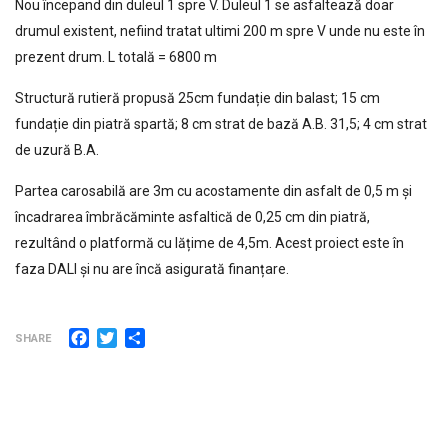
Nou începand din duleul 1 spre V. Duleul 1 se asfaltează doar
drumul existent, nefiind tratat ultimi 200 m spre V unde nu este în
prezent drum. L totală = 6800 m
Structură rutieră propusă 25cm fundație din balast; 15 cm
fundație din piatră spartă; 8 cm strat de bază A.B. 31,5; 4 cm strat
de uzură B.A.
Partea carosabilă are 3m cu acostamente din asfalt de 0,5 m și
încadrarea îmbrăcăminte asfaltică de 0,25 cm din piatră,
rezultând o platformă cu lățime de 4,5m. Acest proiect este în
faza DALI și nu are încă asigurată finanțare.
Facebook
Twitter
Partajează
SHARE