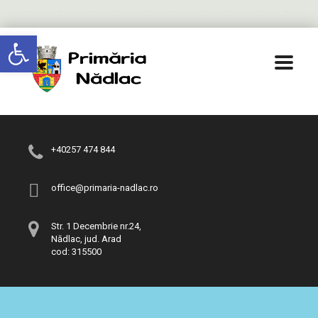
Deschide bara de unelte
+40257 474 844
office@primaria-nadlac.ro
Str. 1 Decembrie nr.24,
Nădlac, jud. Arad
cod: 315500