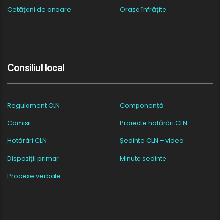
Cetățeni de onoare
Orașe înfrățite
Consiliul local
Regulament CLN
Componență
Comisii
Proiecte hotărâri CLN
Hotărâri CLN
Ședințe CLN – video
Dispoziții primar
Minute sedinte
Procese verbale