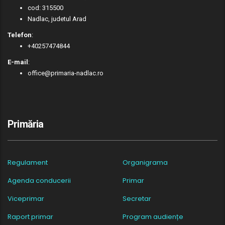
cod: 315500
Nadlac, judetul Arad
Telefon
:
+40257474844
E-mail
:
office@primaria-nadlac.ro
Primăria
Regulament
Organigrama
Agenda conducerii
Primar
Viceprimar
Secretar
Raport primar
Program audiențe