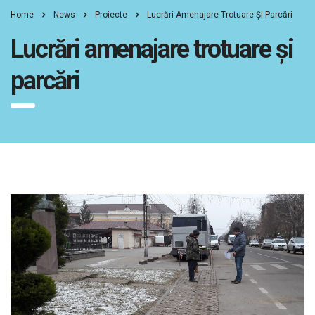
Home
News
Proiecte
Lucrări Amenajare Trotuare Și Parcări
Lucrări amenajare trotuare și
parcări