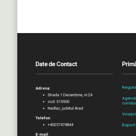
Date de Contact
Primă
Regul
Adresa
:
Strada 1 Decembrie, nr.24
Agend
cod: 315500
conduc
Nadlac, judetul Arad
Vicepr
Telefon
:
Raport
+40257474844
E-mail
: