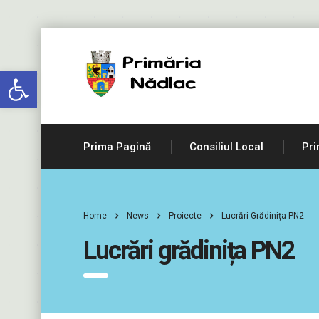
Deschide bara de unelte
Prima Pagină
Consiliul Local
Pri
Home
News
Proiecte
Lucrări Grădinița PN2
Lucrări grădinița PN2