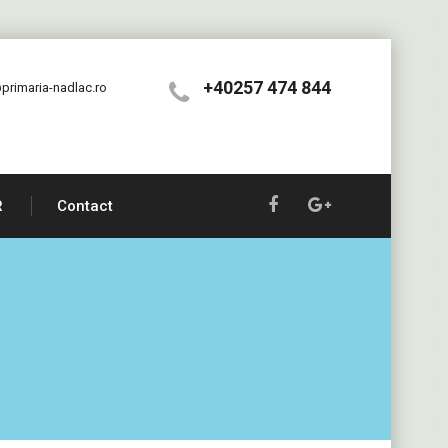
+40257 474 844
primaria-nadlac.ro
R
Contact