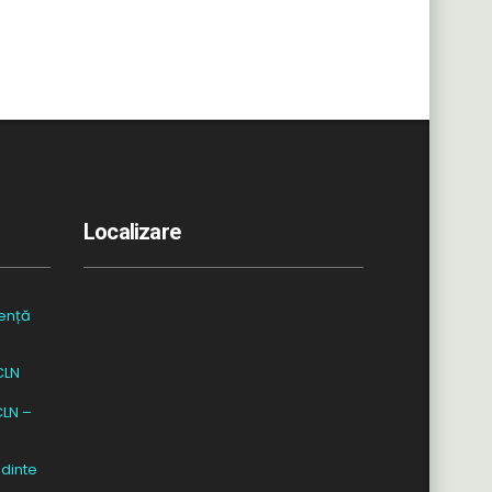
Localizare
ență
CLN
CLN –
dinte