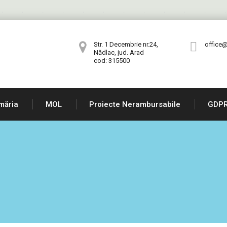
Str. 1 Decembrie nr.24,
office@
Nădlac, jud. Arad
cod: 315500
măria
MOL
Proiecte Nerambursabile
GDP