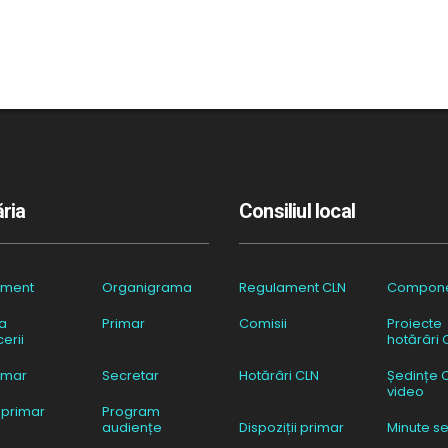
ria
Consiliul local
ament
Organigrama
Regulament CLN
Compon
a
Primar
Comisii
Proiecte
erii
hotărâri 
imar
Secretar
Hotărâri CLN
Ședințe 
video
 primar
Program
audiențe
Dispoziții primar
Minute se