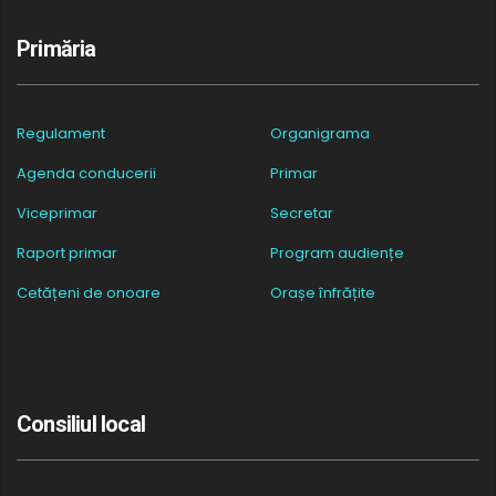
Primăria
Regulament
Organigrama
Agenda conducerii
Primar
Viceprimar
Secretar
Raport primar
Program audiențe
Cetățeni de onoare
Orașe înfrățite
Consiliul local