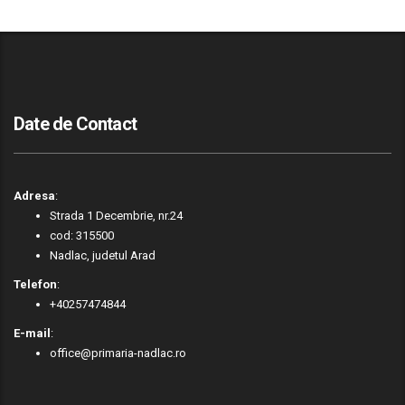
Date de Contact
Adresa
:
Strada 1 Decembrie, nr.24
cod: 315500
Nadlac, judetul Arad
Telefon
:
+40257474844
E-mail
:
office@primaria-nadlac.ro