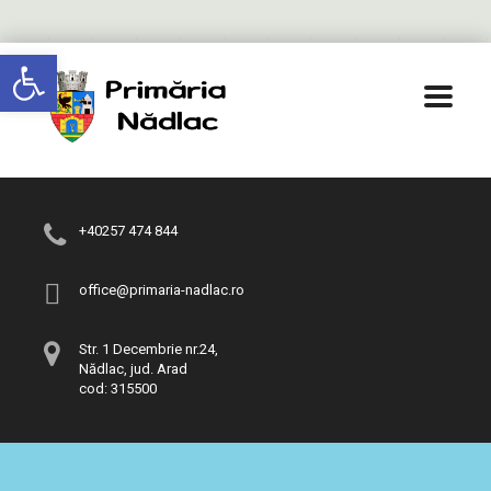
Deschide bara de unelte
+40257 474 844
office@primaria-nadlac.ro
Str. 1 Decembrie nr.24,
Nădlac, jud. Arad
cod: 315500