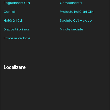
Regulament CLN
Componență
Comisii
Proiecte hotărâri CLN
Hotărâri CLN
Ședințe CLN – video
Dispoziții primar
Minute sedinte
Procese verbale
Localizare