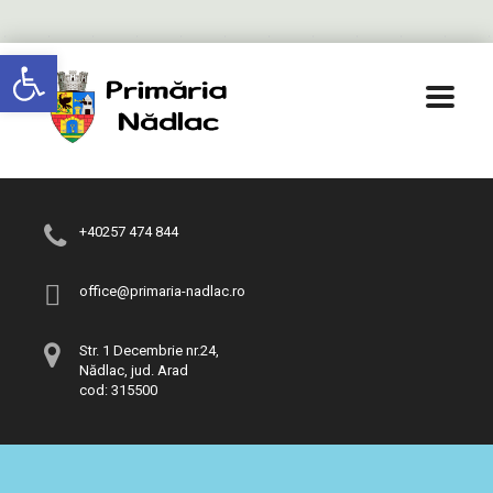
Deschide bara de unelte
+40257 474 844
office@primaria-nadlac.ro
Str. 1 Decembrie nr.24,
Nădlac, jud. Arad
cod: 315500