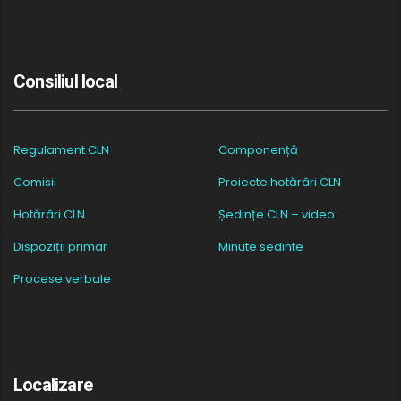
Consiliul local
Regulament CLN
Componență
Comisii
Proiecte hotărâri CLN
Hotărâri CLN
Ședințe CLN – video
Dispoziții primar
Minute sedinte
Procese verbale
Localizare