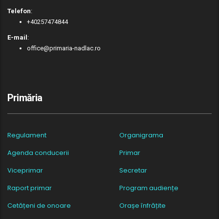
Telefon
:
+40257474844
E-mail
:
office@primaria-nadlac.ro
Primăria
Regulament
Organigrama
Agenda conducerii
Primar
Viceprimar
Secretar
Raport primar
Program audiențe
Cetățeni de onoare
Orașe înfrățite