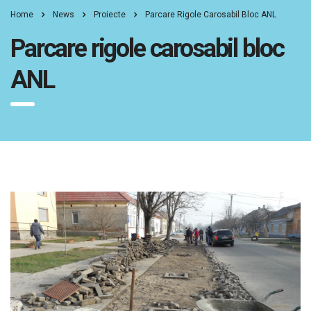
Home
News
Proiecte
Parcare Rigole Carosabil Bloc ANL
Parcare rigole carosabil bloc
ANL