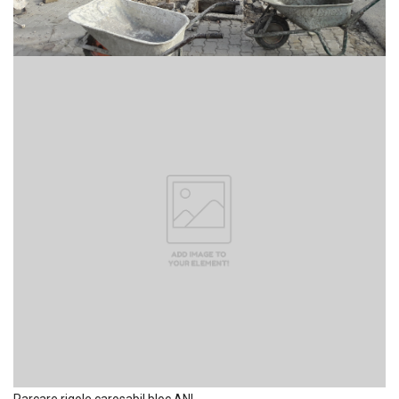
Parcare rigole carosabil bloc ANL