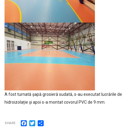
A fost turnată șapă grosieră sudată, s-au executat lucrările de
hidroizolație și apoi s-a montat covorul PVC de 9 mm.
Facebook
Twitter
Partajează
SHARE