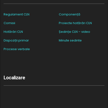
Regulament CLN
Componență
Comisii
Proiecte hotărâri CLN
Hotărâri CLN
Ședințe CLN – video
Dispoziții primar
Minute sedinte
Procese verbale
Localizare