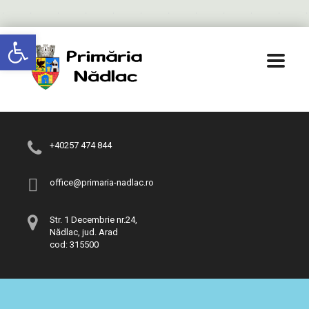
Deschide bara de unelte
+40257 474 844
office@primaria-nadlac.ro
Str. 1 Decembrie nr.24,
Nădlac, jud. Arad
cod: 315500