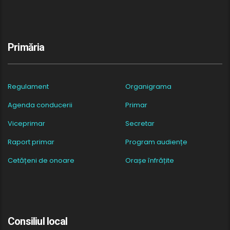
Primăria
Regulament
Organigrama
Agenda conducerii
Primar
Viceprimar
Secretar
Raport primar
Program audiențe
Cetățeni de onoare
Orașe înfrățite
Consiliul local