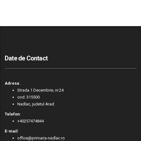
Date de Contact
Adresa
:
Strada 1 Decembrie, nr.24
cod: 315500
Nadlac, judetul Arad
Telefon
:
+40257474844
E-mail
:
office@primaria-nadlac.ro