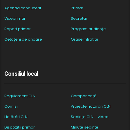
Agenda conducerii
Primar
Viceprimar
Secretar
Raport primar
Program audiențe
Cetățeni de onoare
Orașe înfrățite
Consiliul local
Regulament CLN
Componență
Comisii
Proiecte hotărâri CLN
Hotărâri CLN
Ședințe CLN – video
Dispoziții primar
Minute sedinte