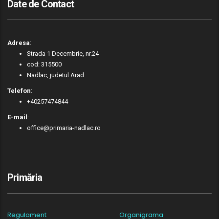
Date de Contact
Adresa
:
Strada 1 Decembrie, nr.24
cod: 315500
Nadlac, judetul Arad
Telefon
:
+40257474844
E-mail
:
office@primaria-nadlac.ro
Primăria
Regulament
Organigrama