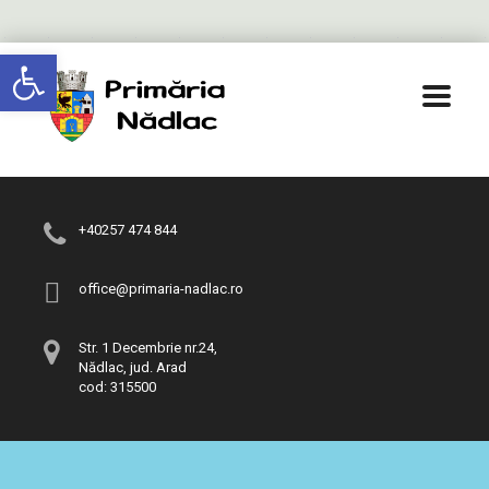
Deschide bara de unelte
+40257 474 844
office@primaria-nadlac.ro
Str. 1 Decembrie nr.24,
Nădlac, jud. Arad
cod: 315500