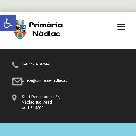
Deschide bara de unelte
+40257 474 844
office@primaria-nadlac.ro
Str. 1 Decembrie nr.24,
Nădlac, jud. Arad
cod: 315500