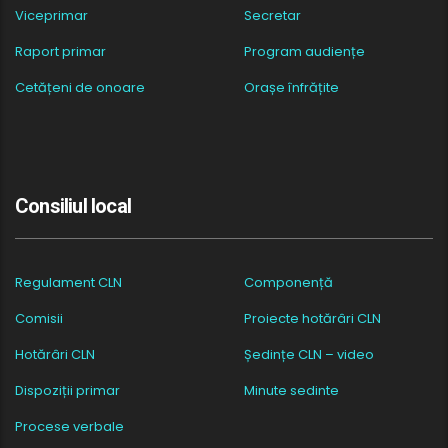
Viceprimar
Secretar
Raport primar
Program audiențe
Cetățeni de onoare
Orașe înfrățite
Consiliul local
Regulament CLN
Componență
Comisii
Proiecte hotărâri CLN
Hotărâri CLN
Ședințe CLN – video
Dispoziții primar
Minute sedinte
Procese verbale