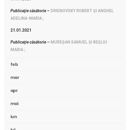
Publicaţie căsătorie
–
DRIENOVSKY ROBERT ȘI ANGHEL
ADELINA-MARIA ;
21.01.2021
Publicaţie căsătorie
–
MUREȘAN SAMUEL ȘI BEȘLIU
MARIA ;
feb
mar
apr
mai
iun
iul