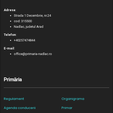
Adresa
:
Strada 1 Decembrie, nr.24
cod: 315500
Nadlac, judetul Arad
Telefon
:
+40257474844
E-mail
:
office@primaria-nadlac.ro
Primăria
Regulament
Organigrama
Agenda conducerii
Primar