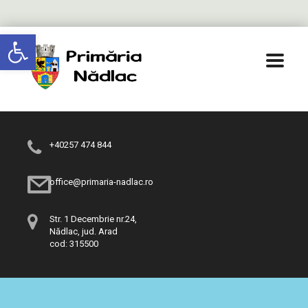
Deschide bara de unelte
+40257 474 844
office@primaria-nadlac.ro
Str. 1 Decembrie nr.24,
Nădlac, jud. Arad
cod: 315500