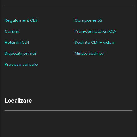
Regulament CLN
Componență
Comisii
Proiecte hotărâri CLN
Hotărâri CLN
Ședințe CLN – video
Dispoziții primar
Minute sedinte
Procese verbale
Localizare