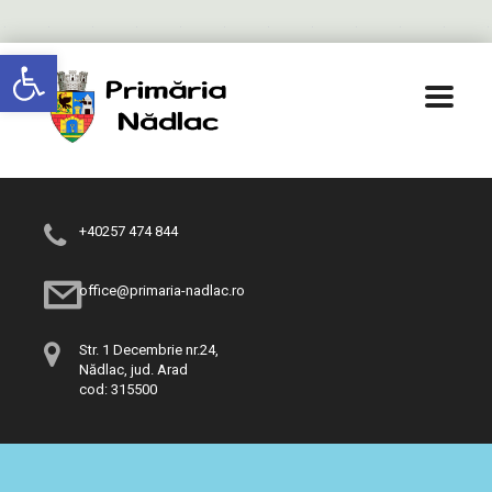
Deschide bara de unelte
+40257 474 844
office@primaria-nadlac.ro
Str. 1 Decembrie nr.24,
Nădlac, jud. Arad
cod: 315500