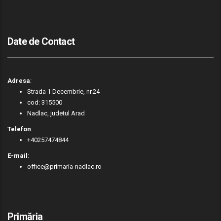
Date de Contact
Adresa
:
Strada 1 Decembrie, nr.24
cod: 315500
Nadlac, judetul Arad
Telefon
:
+40257474844
E-mail
:
office@primaria-nadlac.ro
Primăria