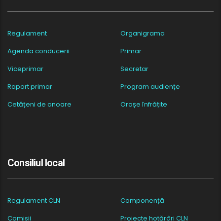
Regulament
Organigrama
Agenda conducerii
Primar
Viceprimar
Secretar
Raport primar
Program audiențe
Cetățeni de onoare
Orașe înfrățite
Consiliul local
Regulament CLN
Componență
Comisii
Proiecte hotărâri CLN