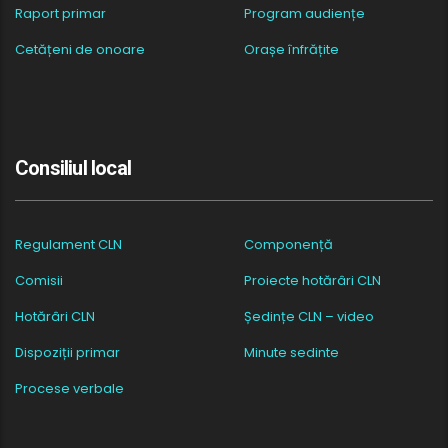
Raport primar
Program audiențe
Cetățeni de onoare
Orașe înfrățite
Consiliul local
Regulament CLN
Componență
Comisii
Proiecte hotărâri CLN
Hotărâri CLN
Ședințe CLN – video
Dispoziții primar
Minute sedinte
Procese verbale