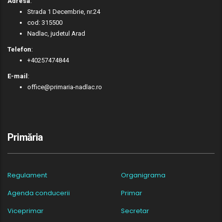
Adresa
:
Strada 1 Decembrie, nr.24
cod: 315500
Nadlac, judetul Arad
Telefon
:
+40257474844
E-mail
:
office@primaria-nadlac.ro
Primăria
Regulament
Organigrama
Agenda conducerii
Primar
Viceprimar
Secretar