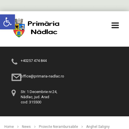
Deschide bara de unelte
+40257 474 844
office@primaria-nadlac.ro
Str. 1 Decembrie nr.24,
Nădlac, jud. Arad
cod: 315500
Home
News
Proiecte Nerambursabile
Anghel Saligny