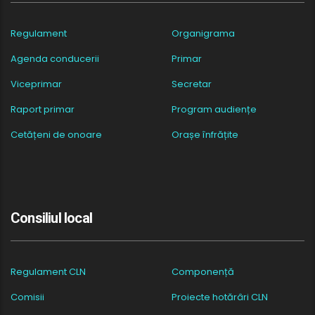
Regulament
Organigrama
Agenda conducerii
Primar
Viceprimar
Secretar
Raport primar
Program audiențe
Cetățeni de onoare
Orașe înfrățite
Consiliul local
Regulament CLN
Componență
Comisii
Proiecte hotărâri CLN