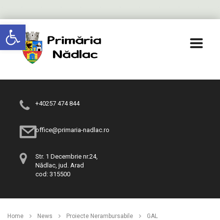
Deschide bara de unelte
+40257 474 844
office@primaria-nadlac.ro
Str. 1 Decembrie nr.24,
Nădlac, jud. Arad
cod: 315500
Home
News
Proiecte Nerambursabile
GAL