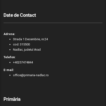
Date de Contact
Adresa
:
Strada 1 Decembrie, nr.24
cod: 315500
Nadlac, judetul Arad
Telefon
:
+40257474844
E-mail
:
office@primaria-nadlac.ro
Primăria