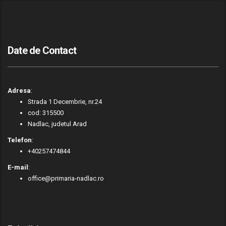
Date de Contact
Adresa
:
Strada 1 Decembrie, nr.24
cod: 315500
Nadlac, judetul Arad
Telefon
:
+40257474844
E-mail
:
office@primaria-nadlac.ro