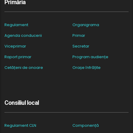
Primăria
Regulament
Organigrama
Agenda conducerii
Primar
Viceprimar
Secretar
Raport primar
Program audiențe
Cetățeni de onoare
Orașe înfrățite
Consiliul local
Regulament CLN
Componență