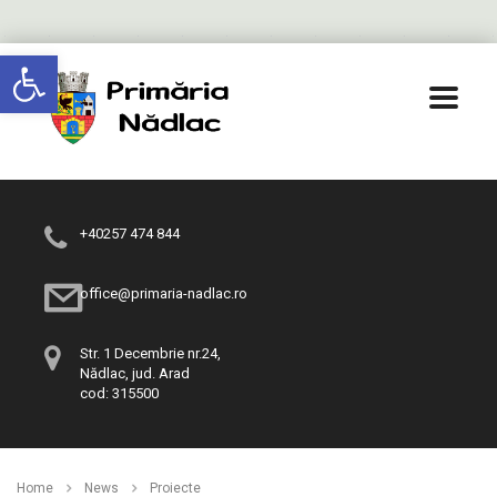
Deschide bara de unelte
+40257 474 844
office@primaria-nadlac.ro
Str. 1 Decembrie nr.24,
Nădlac, jud. Arad
cod: 315500
Home
News
Proiecte