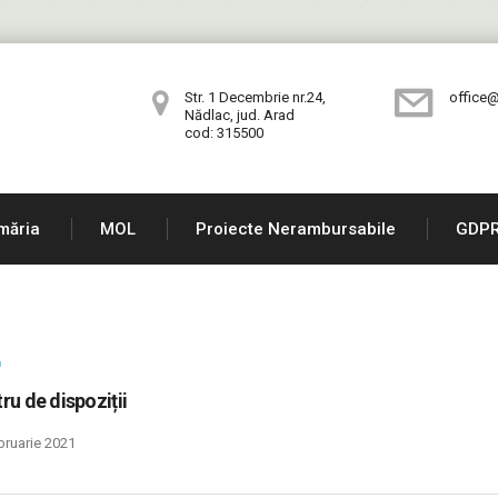
Str. 1 Decembrie nr.24,
office@
Nădlac, jud. Arad
cod: 315500
măria
MOL
Proiecte Nerambursabile
GDP
ru de dispoziții
bruarie 2021