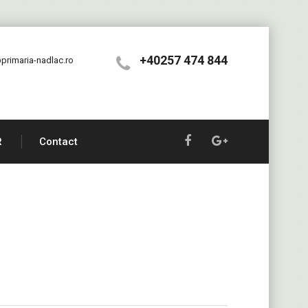
+40257 474 844
primaria-nadlac.ro
R
Contact