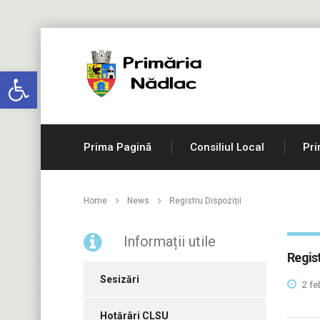
Deschide bara de unelte
Prima Pagină
Consiliul Local
Pri
Home
News
Registru Dispoziții
Informații utile
Regist
Sesizări
2 fe
Hotărâri CLSU