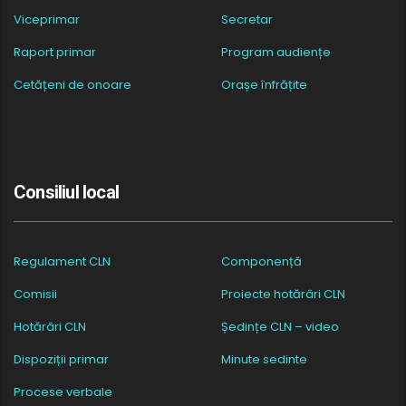
Viceprimar
Secretar
Raport primar
Program audiențe
Cetățeni de onoare
Orașe înfrățite
Consiliul local
Regulament CLN
Componență
Comisii
Proiecte hotărâri CLN
Hotărâri CLN
Ședințe CLN – video
Dispoziții primar
Minute sedinte
Procese verbale