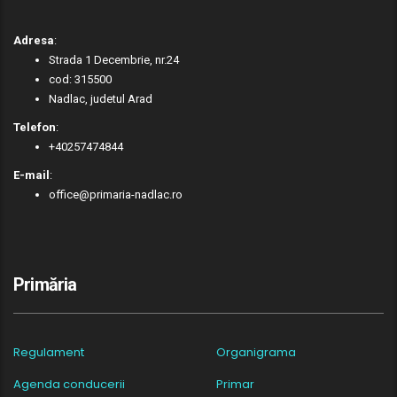
Adresa
:
Strada 1 Decembrie, nr.24
cod: 315500
Nadlac, judetul Arad
Telefon
:
+40257474844
E-mail
:
office@primaria-nadlac.ro
Primăria
Regulament
Organigrama
Agenda conducerii
Primar