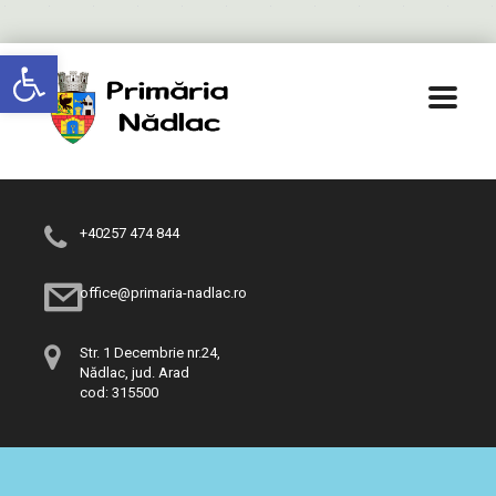
Deschide bara de unelte
+40257 474 844
office@primaria-nadlac.ro
Str. 1 Decembrie nr.24,
Nădlac, jud. Arad
cod: 315500