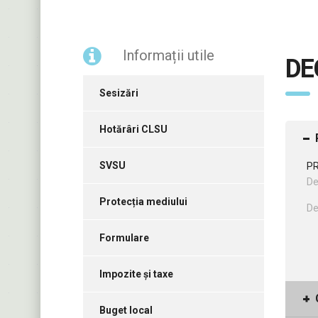
Informații utile
DE
Sesizări
Hotărâri CLSU
SVSU
PR
De
Protecția mediului
De
Formulare
Impozite și taxe
Buget local