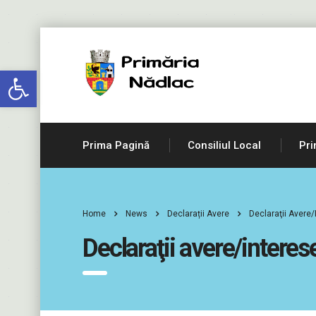
Deschide bara de unelte
Prima Pagină
Consiliul Local
Pri
Home
News
Declarații Avere
Declaraţii Avere
Declaraţii avere/intere