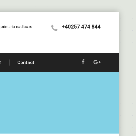
+40257 474 844
primaria-nadlac.ro
R
Contact