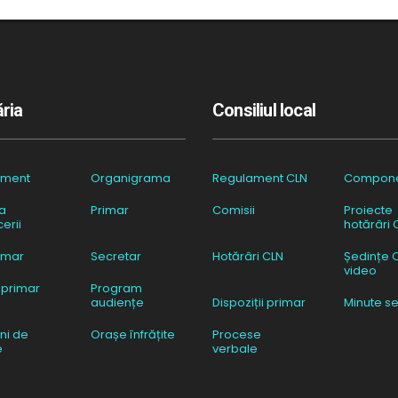
ria
Consiliul local
ament
Organigrama
Regulament CLN
Compon
a
Primar
Comisii
Proiecte
erii
hotărâri 
imar
Secretar
Hotărâri CLN
Ședințe 
video
 primar
Program
audiențe
Dispoziții primar
Minute se
ni de
Orașe înfrățite
Procese
e
verbale