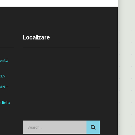
Localizare
ență
CLN
CLN –
dinte