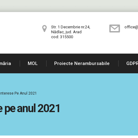
Str. 1 Decembrie nr.24,
office@
Nădlac, jud. Arad
cod: 315500
măria
MOL
Proiecte Nerambursabile
GDP
/interese Pe Anul 2021
se pe anul 2021