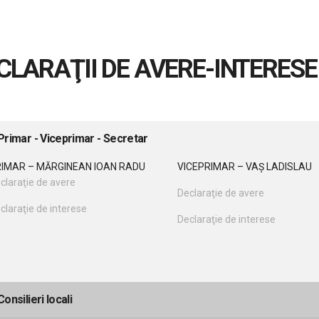
CLARAŢII DE AVERE-INTERESE
Primar - Viceprimar - Secretar
IMAR – MĂRGINEAN IOAN RADU
VICEPRIMAR – VAȘ LADISLAU
claraţie de avere
Declaraţie de avere
claraţie de interese
Declaraţie de interese
Consilieri locali