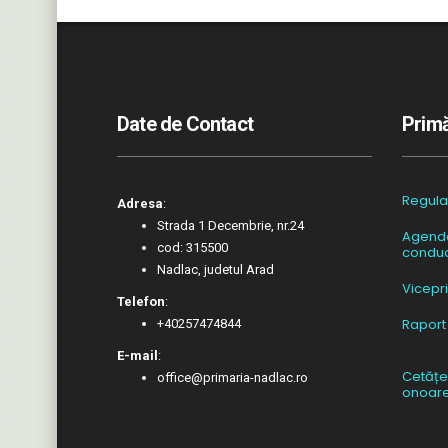
Date de Contact
Primă
Regul
Adresa
:
Strada 1 Decembrie, nr.24
Agend
cod: 315500
conduc
Nadlac, judetul Arad
Vicepr
Telefon
:
Raport
+40257474844
E-mail
:
Cetățe
office@primaria-nadlac.ro
onoar