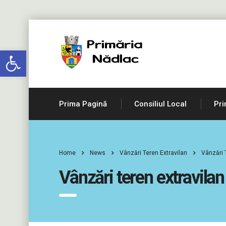
Deschide bara de unelte
Prima Pagină
Consiliul Local
Pri
Home
News
Vânzări Teren Extravilan
Vânzări 
Vânzări teren extravila