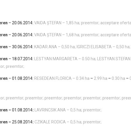
eren
– 20.06.2014:
VAIDA ŞTEFAN – 1,85 ha;
preemtor;
acceptare ofert
eren
– 20.06.2014:
VAIDA ŞTEFAN – 1,68 ha;
preemtor;
acceptare ofert
eren
– 30.06.2014:
KADAR ANA – 0,50 ha;
IGRICZI ELISABETA – 0,50 ha;
eren
– 18.07.2014:
LESTYAN MARGARETA – 0.50 ha;
LESTYAN STEFAN 
or;
preemtor;
eren
– 01.08.2014:
RESEDEAN FLORICA – 0.34 ha
–
2.99 ha
–
0.30 ha
–
or;
preemtor;
preemtor;
preemtor;
preemtor;
preemtor;
preemtor;
pree
eren
–
01.08.2014
:
LAVRINCSIK ANA – 0,5 ha; preemtor;
eren
–
25.08.2014
:
CZIKALE RODICA – 0,5 ha; preemtor;