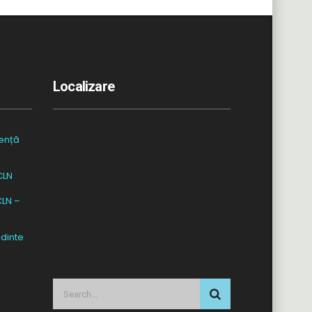
Localizare
ență
CLN
CLN –
dinte