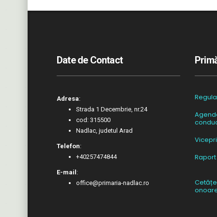
Date de Contact
Primă
Regul
Adresa
:
Strada 1 Decembrie, nr.24
Agend
cod: 315500
conduc
Nadlac, judetul Arad
Vicepr
Telefon
:
Raport
+40257474844
E-mail
:
Cetățe
office@primaria-nadlac.ro
onoar