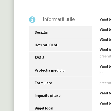
Informații utile
Vând t
Vând t
Sesizări
Vând t
Hotărâri CLSU
Vând t
preemt
SVSU
Vând t
Protecția mediului
ha;
Formulare
preemt
Vând t
Impozite și taxe
Vând t
Buget local