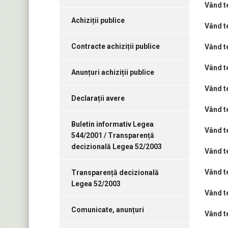
Vând t
Achiziții publice
Vând t
Contracte achiziții publice
Vând t
Vând t
Anunțuri achiziții publice
Vând t
Declarații avere
Vând t
Buletin informativ Legea
Vând t
544/2001 / Transparență
decizională Legea 52/2003
Vând t
Vând t
Transparență decizională
Legea 52/2003
Vând t
Comunicate, anunțuri
Vând t