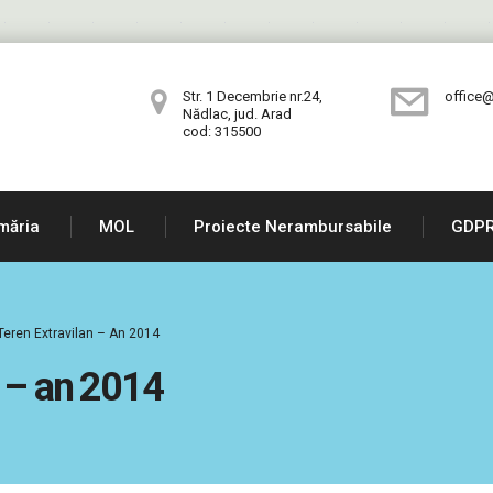
Str. 1 Decembrie nr.24,
office@
Nădlac, jud. Arad
cod: 315500
măria
MOL
Proiecte Nerambursabile
GDP
Teren Extravilan – An 2014
n – an 2014