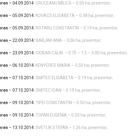
eren
– 04.09.2014:
CRUCEANU MILICĂ – 0.50 ha; preemtor;
eren
– 05.09.2014:
KOVACS ELISABETA – 0.38 ha; preemtor;
eren
– 05.09.2014:
ROTARU CONSTANTIN – 0.19 ha; preemtor;
eren
–
22.09.2014
:
BABJAK ANA – 3,06 ha; preemtor;
eren
– 23.09.2014:
CIOBAN CĂLIN – 0.75 – 1.5 – 3.00 ha; preemtori;
eren
– 06.10.2014:
KENYERES MARIA – 0.50 ha; preemtor;
eren
– 07.10.2014:
SMITEC ELISABETA – 0.19 ha; preemtor;
eren
– 07.10.2014:
SMITEC IOAN – 0.19 ha; preemtor;
eren
– 09.10.2014:
TIPEI CONSTANTIN – 0.50 ha; preemtor;
eren
– 09.10.2014:
TOFAN EUGENIA – 0.50 ha; preemtor;
eren
– 13.10.2014:
SVETLIK STEFAN – 1.26 ha; preemtor;