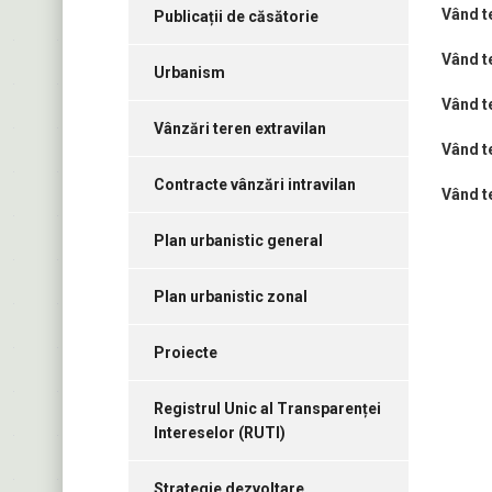
Vând t
Publicații de căsătorie
Vând t
Urbanism
Vând t
Vânzări teren extravilan
Vând t
Contracte vânzări intravilan
Vând t
Plan urbanistic general
Plan urbanistic zonal
Proiecte
Registrul Unic al Transparenței
Intereselor (RUTI)
Strategie dezvoltare