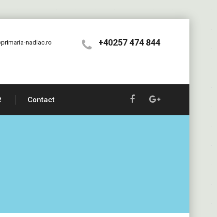
+40257 474 844
primaria-nadlac.ro
R
Contact