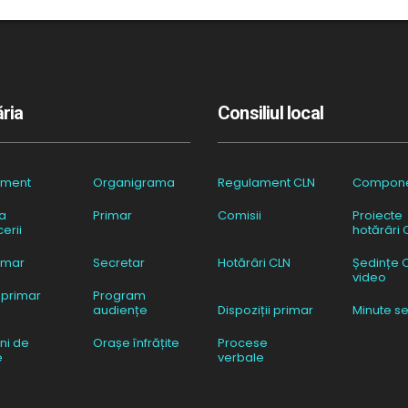
ria
Consiliul local
ament
Organigrama
Regulament CLN
Compon
a
Primar
Comisii
Proiecte
erii
hotărâri 
imar
Secretar
Hotărâri CLN
Ședințe 
video
 primar
Program
audiențe
Dispoziții primar
Minute se
ni de
Orașe înfrățite
Procese
e
verbale