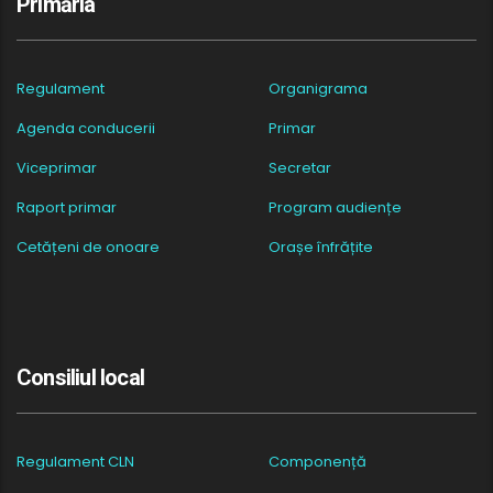
Primăria
Regulament
Organigrama
Agenda conducerii
Primar
Viceprimar
Secretar
Raport primar
Program audiențe
Cetățeni de onoare
Orașe înfrățite
Consiliul local
Regulament CLN
Componență