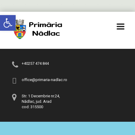
Deschide bara de unelte
+40257 474 844
office@primaria-nadlac.ro
Str. 1 Decembrie nr.24,
Nădlac, jud. Arad
cod: 315500