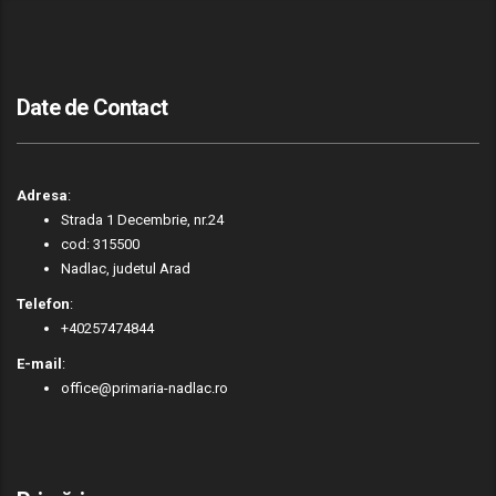
Date de Contact
Adresa
:
Strada 1 Decembrie, nr.24
cod: 315500
Nadlac, judetul Arad
Telefon
:
+40257474844
E-mail
:
office@primaria-nadlac.ro