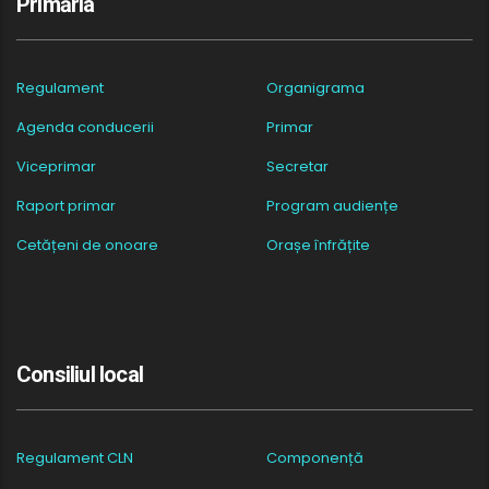
Primăria
Regulament
Organigrama
Agenda conducerii
Primar
Viceprimar
Secretar
Raport primar
Program audiențe
Cetățeni de onoare
Orașe înfrățite
Consiliul local
Regulament CLN
Componență