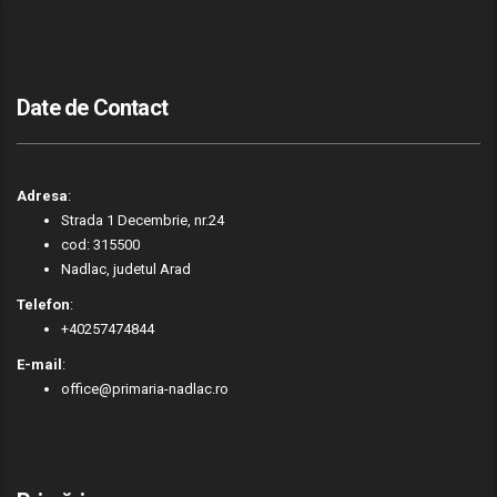
Date de Contact
Adresa
:
Strada 1 Decembrie, nr.24
cod: 315500
Nadlac, judetul Arad
Telefon
:
+40257474844
E-mail
:
office@primaria-nadlac.ro