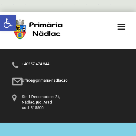
Deschide bara de unelte
+40257 474 844
office@primaria-nadlac.ro
Str. 1 Decembrie nr.24,
Nădlac, jud. Arad
cod: 315500