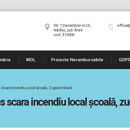
Str. 1 Decembrie nr.24,
office@
Nădlac, jud. Arad
cod: 315500
măria
MOL
Proiecte Nerambursabile
GDP
ps Scara Incendiu Local Școală, Zugrăvit Scară
ps scara incendiu local școală, zu