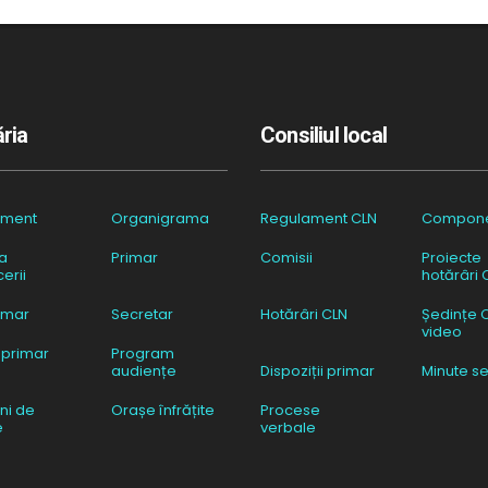
ria
Consiliul local
ament
Organigrama
Regulament CLN
Compon
a
Primar
Comisii
Proiecte
erii
hotărâri 
imar
Secretar
Hotărâri CLN
Ședințe 
video
 primar
Program
audiențe
Dispoziții primar
Minute se
ni de
Orașe înfrățite
Procese
e
verbale