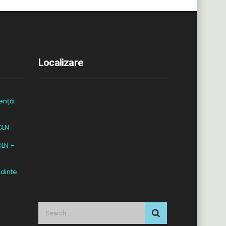
Localizare
ență
CLN
CLN –
dinte