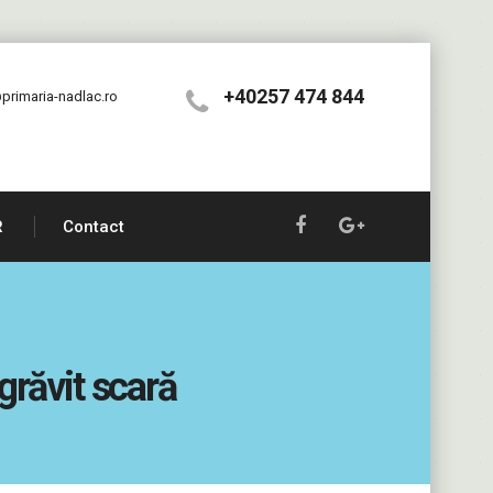
+40257 474 844
primaria-nadlac.ro
R
Contact
grăvit scară