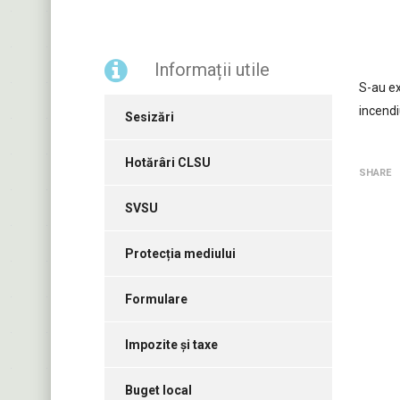
Informații utile
S-au ex
incend
Sesizări
Hotărâri CLSU
SHARE
SVSU
Protecția mediului
Formulare
Impozite și taxe
Buget local