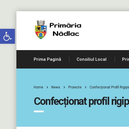
Deschide bara de unelte
Prima Pagină
Consiliul Local
Pri
Home
News
Proiecte
Confecționat Profil Rigi
Confecționat profil rigi