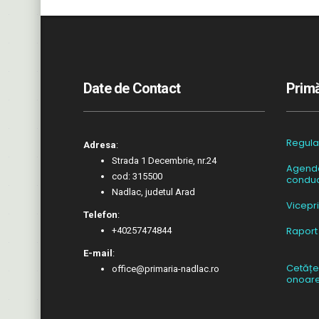
Date de Contact
Primă
Regul
Adresa
:
Strada 1 Decembrie, nr.24
Agend
cod: 315500
conduc
Nadlac, judetul Arad
Vicepr
Telefon
:
Raport
+40257474844
E-mail
:
Cetățe
office@primaria-nadlac.ro
onoar