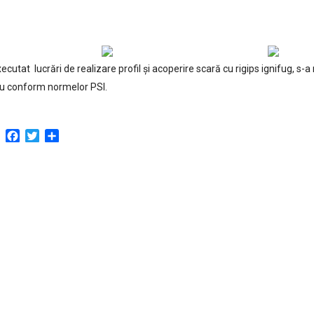
ecutat lucrări de realizare profil și acoperire scară cu rigips ignifug, s-
iu conform normelor PSI.
Facebook
Twitter
Partajează