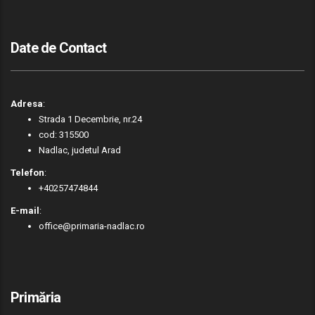
Date de Contact
Adresa
:
Strada 1 Decembrie, nr.24
cod: 315500
Nadlac, judetul Arad
Telefon
:
+40257474844
E-mail
:
office@primaria-nadlac.ro
Primăria