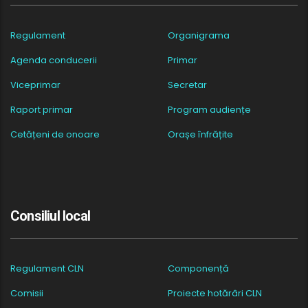
Regulament
Organigrama
Agenda conducerii
Primar
Viceprimar
Secretar
Raport primar
Program audiențe
Cetățeni de onoare
Orașe înfrățite
Consiliul local
Regulament CLN
Componență
Comisii
Proiecte hotărâri CLN