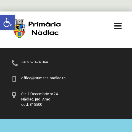
Deschide bara de unelte
+40257 474 844
office@primaria-nadlac.ro
Str. 1 Decembrie nr.24,
Nădlac, jud. Arad
cod: 315500